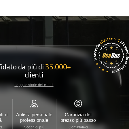
Fidato da più di
35.000+
clienti
Leggi le storie dei clienti
li di
Autista personale
Garanzia del
Assistenza c
à
professionale
prezzo più basso
24/7
ta
Scopri di più
Contattateci
Contattate