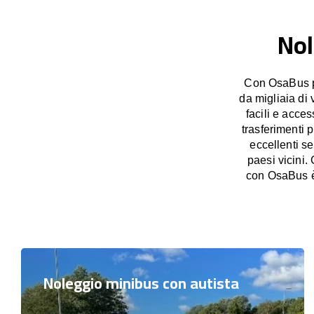
Nol
Con OsaBus po
da migliaia di 
facili e acces
trasferimenti 
eccellenti s
paesi vicini.
con OsaBus è 
Noleggio minibus con autista