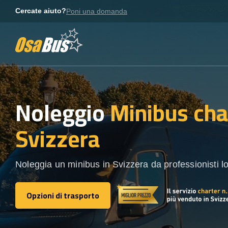
Skip
Cercate aiuto?
Poni una domanda
to
content
Noleggio
Minibus cha
Svizzera
Noleggia un minibus in Svizzera da professionisti lo
Opzioni di trasporto
Opzioni di trasporto