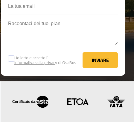
La tua email
Raccontaci dei tuoi piani
Ho letto e accetto l’
INVIARE
Informativa sulla privacy
di OsaBus
INVIARE
Certificato da: