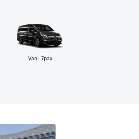
- 7pax
SUV - 