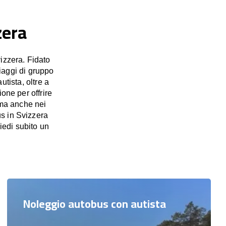
zera
izzera. Fidato
viaggi di gruppo
utista, oltre a
one per offrire
 ma anche nei
us in Svizzera
iedi subito un
Noleggio autobus con autista