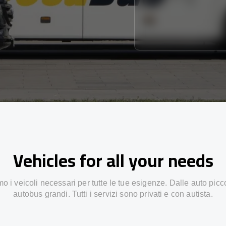
Vehicles for all your needs
 i veicoli necessari per tutte le tue esigenze. Dalle auto picc
autobus grandi. Tutti i servizi sono privati e con autista.