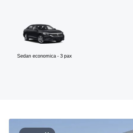
onomica - 3 pax
Van 