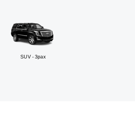
3pax
Sedan business 