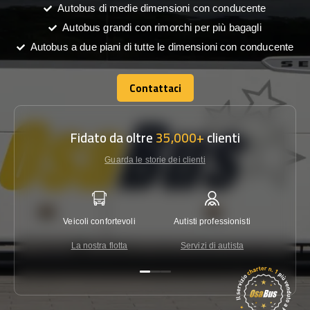
Autobus di medie dimensioni con conducente
Autobus grandi con rimorchi per più bagagli
Autobus a due piani di tutte le dimensioni con conducente
Contattaci
Contattaci
Fidato da oltre
35,000+
clienti
Guarda le storie dei clienti
Veicoli confortevoli
Autisti professionisti
Garanzi
La nostra flotta
Servizi di autista
Co