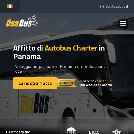
Skip
info@osabus.it
to
content
Affitto di
Autobus Charter
in
Show dropdown
NOLEGGIO AUTOBUS
Panama
Show dropdown
DESTINAZIONI
Noleggia un pullman in Panama da professionisti
locali.
La nostra flotta
FLOTTA
La nostra flotta
METTITI IN CONTATTO
METTITI IN CONTATTO
Certificato da: