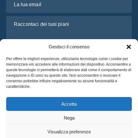
Raccontaci dei tuoi piani
Gestisci il consenso
Per offrire le migliori esperienze, utilizziamo tecnologie come i cookie per
memorizzare e/o accedere alle informazioni del dispositivo. Acconsentire a
queste tecnologie ci permetterà di elaborare dati come il comportamento di
navigazione o ID unici su questo sito. Non acconsentire o revocare il
consenso potrebbe influire negativamente su alcune funzionalità e
Ho letto e accetto l’
Informativa sulla privacy
di OsaBus
caratteristiche.
Richiedi un preventivo
Richiedi un preventivo
Accetta
Nega
Italiano
Visualizza preferenze
© 2025 OsaBus © Tutti i Diritti Riservati.