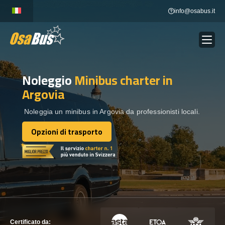
Skip
info@osabus.it
to
content
Noleggio
Minibus charter
in
Show dropdown
NOLEGGIO AUTOBUS
Argovia
Show dropdown
DESTINAZIONI
Noleggia un minibus in Argovia da professionisti locali.
Opzioni di trasporto
Opzioni di trasporto
FLOTTA
METTITI IN CONTATTO
METTITI IN CONTATTO
Certificato da: