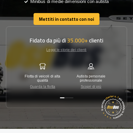
Minibus di medie dimensioni con autista
Mettiti in contatto con noi
Mettiti in contatto con noi
Fidato da più di
35.000+
clienti
Leggi le storie dei clienti
Flotta di veicoli di alta
Autista personale
Garanzi
qualità
professionale
Guarda la flotta
Scopri di più
Co