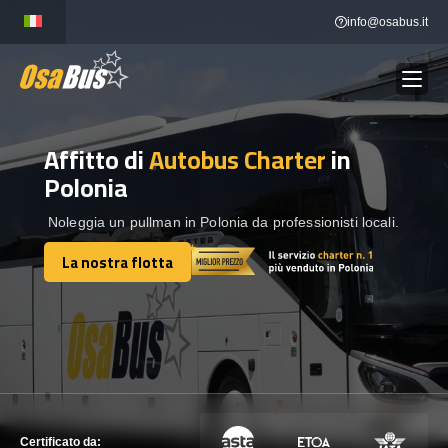
Skip
info@osabus.it
to
content
Affitto di
Autobus Charter
in
Show dropdown
NOLEGGIO AUTOBUS
Polonia
Show dropdown
DESTINAZIONI
Noleggia un pullman in Polonia da professionisti locali.
La nostra flotta
La nostra flotta
FLOTTA
METTITI IN CONTATTO
METTITI IN CONTATTO
Certificato da: