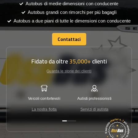
Autobus di medie dimensioni con conducente
Autobus grandi con rimorchi per più bagagli
Autobus a due piani di tutte le dimensioni con conducente
Contattaci
Contattaci
Fidato da oltre
35,000+
clienti
Guarda le storie dei clienti
Veicoli confortevoli
Autisti professionisti
Garanzi
La nostra flotta
Servizi di autista
Co