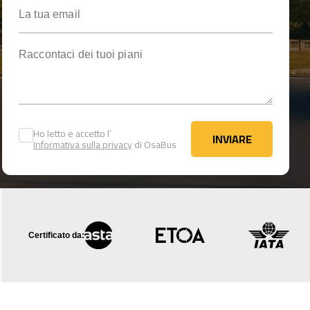
La tua email
Raccontaci dei tuoi piani
Ho letto e accetto l’
INVIARE
Informativa sulla privacy
di OsaBus
INVIARE
Certificato da: