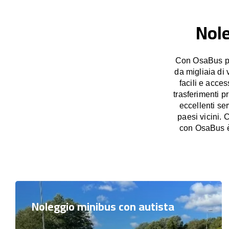
Nole
Con OsaBus pos
da migliaia di 
facili e acces
trasferimenti p
eccellenti se
paesi vicini.
con OsaBus è 
Noleggio minibus con autista