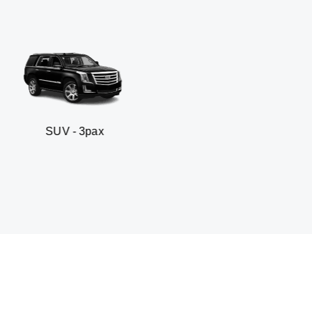
 3pax
Sedan business