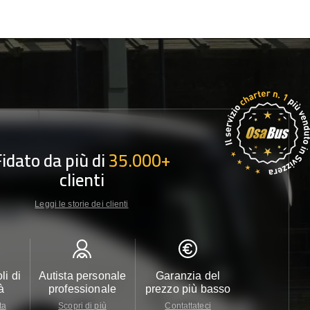
Fidato da più di
35.000+
clienti
Leggi le storie dei clienti
li di
Autista personale
Garanzia del
Assistenza c
à
professionale
prezzo più basso
24/7
ta
Scopri di più
Contattateci
Contattate