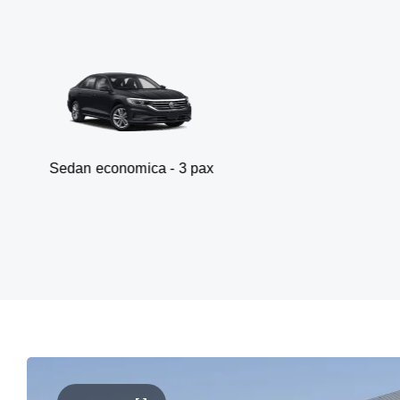
conomica - 3 pax
Van