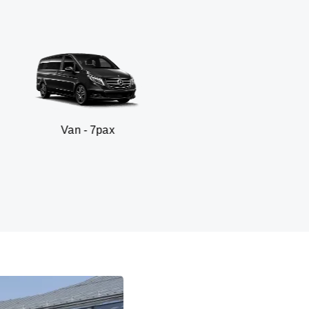
 - 7pax
SUV -