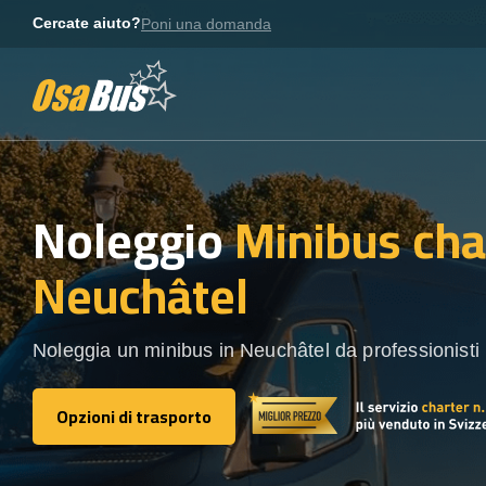
Skip
Cercate aiuto?
Poni una domanda
to
content
Noleggio
Minibus cha
Neuchâtel
Noleggia un minibus in Neuchâtel da professionisti l
Opzioni di trasporto
Opzioni di trasporto