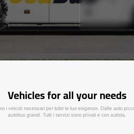
Vehicles for all your needs
 i veicoli necessari per tutte le tue esigenze. Dalle auto picc
autobus grandi. Tutti i servizi sono privati e con autista.