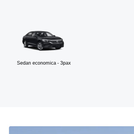
 economica - 3pax
Furg