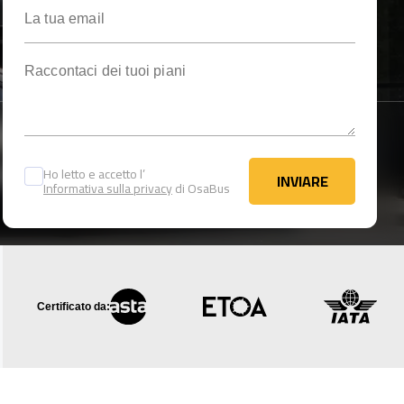
La tua email
Raccontaci dei tuoi piani
Ho letto e accetto l’
INVIARE
Informativa sulla privacy
di OsaBus
INVIARE
Certificato da: