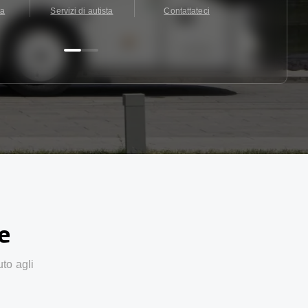
ta
Servizi di autista
Contattateci
Contattate
ze
uto agli