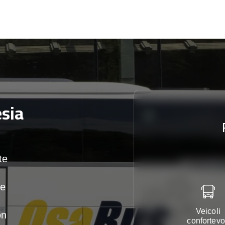
sia
te
te
Veicoli
on
confortevo