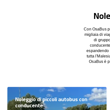
Nole
Con OsaBus pos
migliaia di vi
di grupp
conducente,
espandendo co
tutta l'Males
OsaBus è pr
Noleggio di piccoli autobus con
conducente