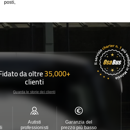
posti,
Fidato da oltre
35,000+
clienti
Guarda le storie dei clienti
Autisti
Garanzia del
Assistenza c
li
professionisti
prezzo più basso
24/7