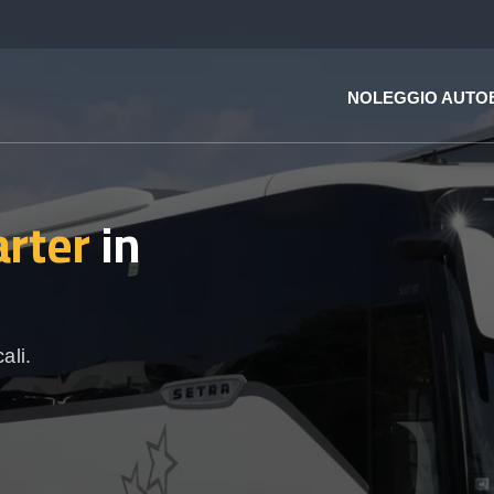
NOLEGGIO AUTO
rter
in
ali.