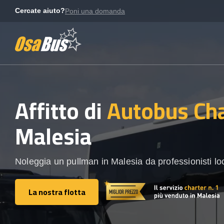
Skip
Cercate aiuto?
Poni una domanda
to
content
Affitto di
Autobus Cha
Malesia
Noleggia un pullman in Malesia da professionisti loc
La nostra flotta
La nostra flotta