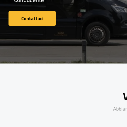
conducente
Contattaci
Contattaci
V
Abbiamo