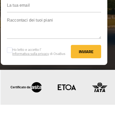
La tua email
Raccontaci dei tuoi piani
Ho letto e accetto l’
INVIARE
Informativa sulla privacy
di OsaBus
INVIARE
Certificato da: