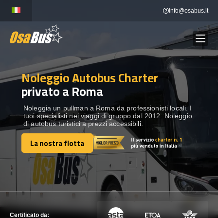
Skip
info@osabus.it
to
content
Noleggio Autobus Charter
Show dropdown
NOLEGGIO AUTOBUS
privato a Roma
Show dropdown
DESTINAZIONI
Noleggia un pullman a Roma da professionisti locali. I
tuoi specialisti nei viaggi di gruppo dal 2012. Noleggio
di autobus turistici a prezzi accessibili.
FLOTTA
La nostra flotta
La nostra flotta
METTITI IN CONTATTO
METTITI IN CONTATTO
Certificato da: