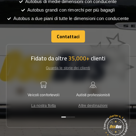
Autobus di medie dimensioni con conducente
Autobus grandi con rimorchi per più bagagli
Autobus a due piani di tutte le dimensioni con conducente
Contattaci
Contattaci
Fidato da oltre
35,000+
clienti
Guarda le storie dei clienti
Veicoli confortevoli
Autisti professionisti
Garanzi
La nostra flotta
Altre destinazioni
Co