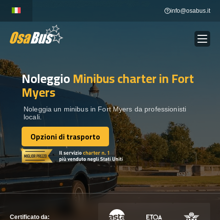
Skip
info@osabus.it
to
content
Noleggio
Minibus charter
in Fort
Show dropdown
NOLEGGIO AUTOBUS
Myers
Show dropdown
DESTINAZIONI
Noleggia un minibus in Fort Myers da professionisti
locali.
Opzioni di trasporto
FLOTTA
Opzioni di trasporto
METTITI IN CONTATTO
METTITI IN CONTATTO
Certificato da: