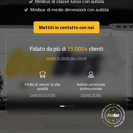
Minibus di classe lusso con autista
Minibus di medie dimensioni con autista
Mettiti in contatto con noi
Mettiti in contatto con noi
Fidato da più di
35.000+
clienti
Leggi le storie dei clienti
Flotta di veicoli di alta
Autista personale
Garanzi
qualità
professionale
Guarda la flotta
Scopri di più
Co