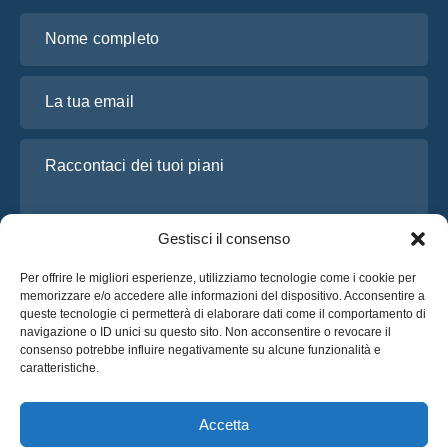
Nome completo
La tua email
Raccontaci dei tuoi piani
Gestisci il consenso
Per offrire le migliori esperienze, utilizziamo tecnologie come i cookie per
memorizzare e/o accedere alle informazioni del dispositivo. Acconsentire a
queste tecnologie ci permetterà di elaborare dati come il comportamento di
navigazione o ID unici su questo sito. Non acconsentire o revocare il
consenso potrebbe influire negativamente su alcune funzionalità e
Ho letto e accetto l’
Informativa sulla privacy
di OsaBus
caratteristiche.
Richiedi un preventivo
Richiedi un preventivo
Accetta