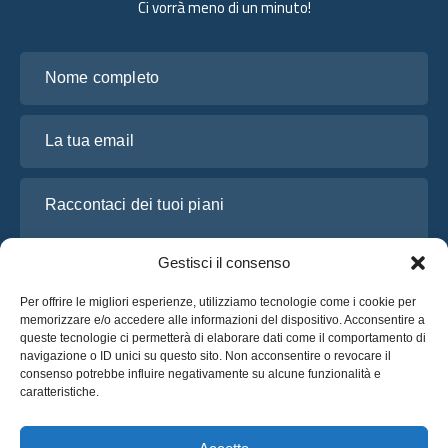
Ci vorrà meno di un minuto!
Nome completo
La tua email
Raccontaci dei tuoi piani
Gestisci il consenso
Per offrire le migliori esperienze, utilizziamo tecnologie come i cookie per
memorizzare e/o accedere alle informazioni del dispositivo. Acconsentire a
queste tecnologie ci permetterà di elaborare dati come il comportamento di
navigazione o ID unici su questo sito. Non acconsentire o revocare il
consenso potrebbe influire negativamente su alcune funzionalità e
caratteristiche.
Ho letto e accetto l’
Informativa sulla privacy
di OsaBus
Richiedi un preventivo