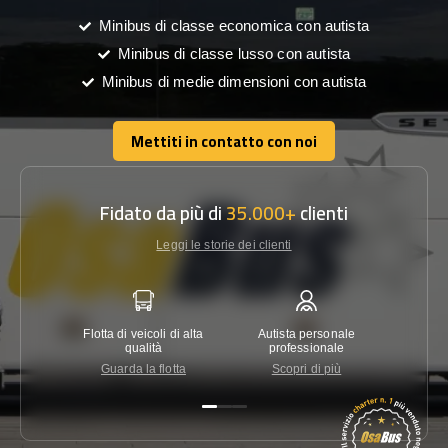
Minibus di classe economica con autista
Minibus di classe lusso con autista
Minibus di medie dimensioni con autista
Mettiti in contatto con noi
Mettiti in contatto con noi
Fidato da più di
35.000+
clienti
Leggi le storie dei clienti
Flotta di veicoli di alta
Autista personale
Garanzi
qualità
professionale
Guarda la flotta
Scopri di più
Co