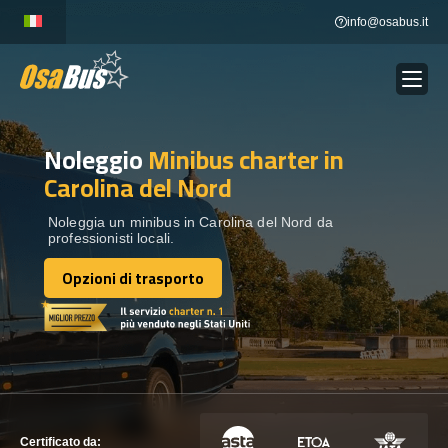
Skip
info@osabus.it
to
content
Noleggio
Minibus charter
in
Show dropdown
NOLEGGIO AUTOBUS
Carolina del Nord
Show dropdown
DESTINAZIONI
Noleggia un minibus in Carolina del Nord da
professionisti locali.
Opzioni di trasporto
FLOTTA
Opzioni di trasporto
METTITI IN CONTATTO
METTITI IN CONTATTO
Certificato da: