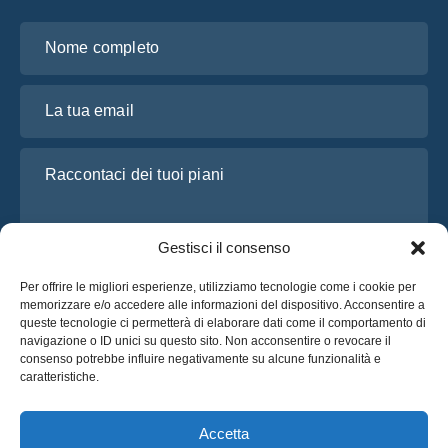
Nome completo
La tua email
Raccontaci dei tuoi piani
Gestisci il consenso
Per offrire le migliori esperienze, utilizziamo tecnologie come i cookie per
memorizzare e/o accedere alle informazioni del dispositivo. Acconsentire a
queste tecnologie ci permetterà di elaborare dati come il comportamento di
navigazione o ID unici su questo sito. Non acconsentire o revocare il
consenso potrebbe influire negativamente su alcune funzionalità e
Ho letto e accetto l’
Informativa sulla privacy
di OsaBus
caratteristiche.
Richiedi un preventivo
Richiedi un preventivo
Accetta