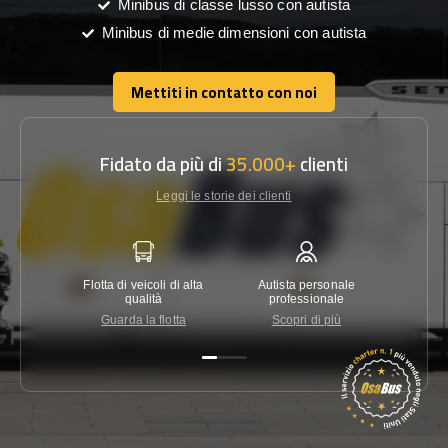
Minibus di classe lusso con autista
Minibus di medie dimensioni con autista
Mettiti in contatto con noi
Mettiti in contatto con noi
Fidato da più di
35.000+
clienti
Leggi le storie dei clienti
Flotta di veicoli di alta
Autista personale
Garanzi
qualità
professionale
Guarda la flotta
Scopri di più
Co