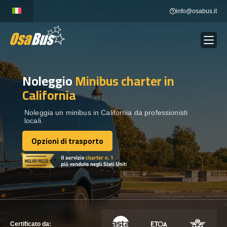
Skip
info@osabus.it
to
content
Noleggio
Minibus charter
in
Show dropdown
NOLEGGIO AUTOBUS
California
Show dropdown
DESTINAZIONI
Noleggia un minibus in California da professionisti
locali.
Opzioni di trasporto
FLOTTA
Opzioni di trasporto
METTITI IN CONTATTO
METTITI IN CONTATTO
Certificato da: