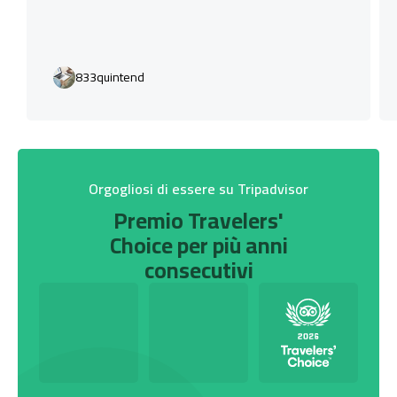
833quintend
Orgogliosi di essere su Tripadvisor
Premio Travelers'
Choice per più anni
consecutivi