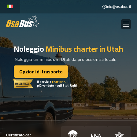
Skip
info@osabus.it
to
content
Noleggio
Minibus charter
in Utah
Show dropdown
NOLEGGIO AUTOBUS
Noleggia un minibus in Utah da professionisti locali.
Show dropdown
DESTINAZIONI
Opzioni di trasporto
Opzioni di trasporto
FLOTTA
METTITI IN CONTATTO
METTITI IN CONTATTO
Certificato da: