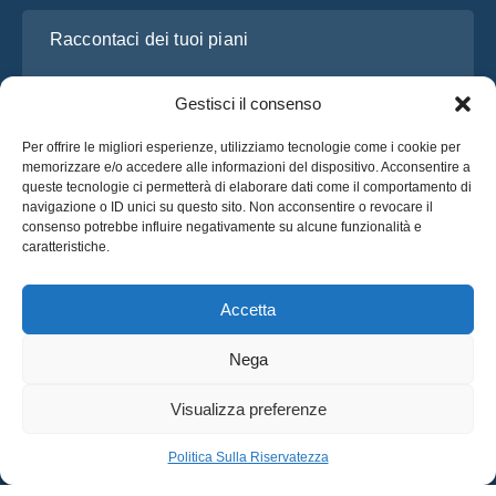
Raccontaci dei tuoi piani
Gestisci il consenso
Per offrire le migliori esperienze, utilizziamo tecnologie come i cookie per
memorizzare e/o accedere alle informazioni del dispositivo. Acconsentire a
queste tecnologie ci permetterà di elaborare dati come il comportamento di
navigazione o ID unici su questo sito. Non acconsentire o revocare il
consenso potrebbe influire negativamente su alcune funzionalità e
caratteristiche.
Ho letto e accetto l’
Informativa sulla privacy
di OsaBus
Richiedi un preventivo
Accetta
Richiedi un preventivo
Nega
Italiano
Visualizza preferenze
© 2025 OsaBus © Tutti i Diritti Riservati.
Politica Sulla Riservatezza
Termini & Condizioni
Notizie
Politica Sulla Riservatezza