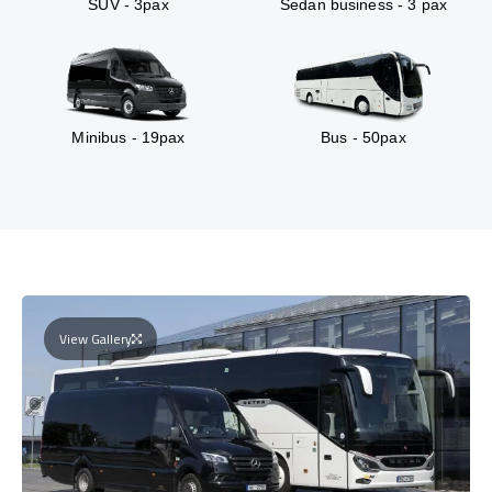
SUV - 3pax
Sedan business - 3 pax
Minibus - 19pax
Bus - 50pax
View Gallery