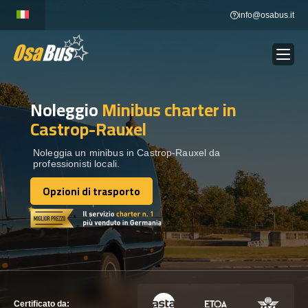
Skip
info@osabus.it
to
content
Noleggio
Minibus charter
in
Show dropdown
NOLEGGIO AUTOBUS
Castrop-Rauxel
Show dropdown
DESTINAZIONI
Noleggia un minibus in Castrop-Rauxel da
professionisti locali.
Opzioni di trasporto
FLOTTA
Opzioni di trasporto
METTITI IN CONTATTO
METTITI IN CONTATTO
Certificato da: