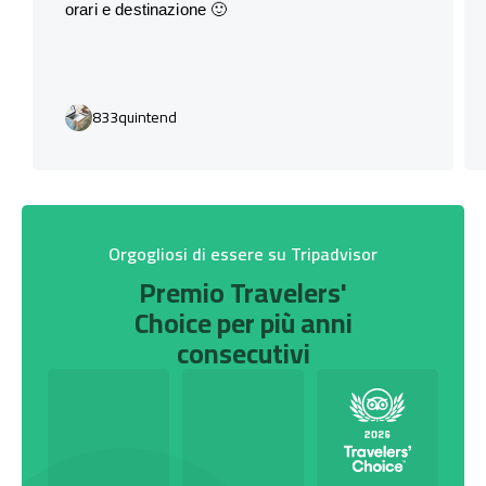
orari e destinazione 🙂
833quintend
Orgogliosi di essere su Tripadvisor
Premio Travelers'
Choice per più anni
consecutivi