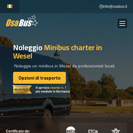
Skip
info@osabus.it
to
content
Noleggio
Minibus charter
in
Show dropdown
NOLEGGIO AUTOBUS
Wesel
Show dropdown
DESTINAZIONI
Noleggia un minibus in Wesel da professionisti locali.
Opzioni di trasporto
Opzioni di trasporto
FLOTTA
METTITI IN CONTATTO
METTITI IN CONTATTO
Certificato da: