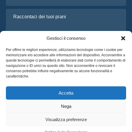
Raccontaci dei tuoi piani
Gestisci il consenso
Per offrire le migliori esperienze, utilizziamo tecnologie come i cookie per
memorizzare e/o accedere alle informazioni del dispositivo. Acconsentire a
queste tecnologie ci permetterà di elaborare dati come il comportamento di
navigazione o ID unici su questo sito. Non acconsentire o revocare il
consenso potrebbe influire negativamente su alcune funzionalità e
Ho letto e accetto l’
Informativa sulla privacy
di OsaBus
caratteristiche.
Richiedi un preventivo
Richiedi un preventivo
Accetta
Nega
Italiano
Visualizza preferenze
© 2025 OsaBus © Tutti i Diritti Riservati.
Politica Sulla Riservatezza
Termini & Condizioni
Notizie