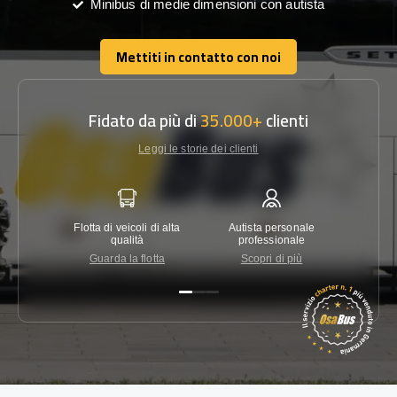
Minibus di medie dimensioni con autista
Mettiti in contatto con noi
Mettiti in contatto con noi
Fidato da più di
35.000+
clienti
Leggi le storie dei clienti
Flotta di veicoli di alta
Autista personale
Garanzi
qualità
professionale
Guarda la flotta
Scopri di più
Co