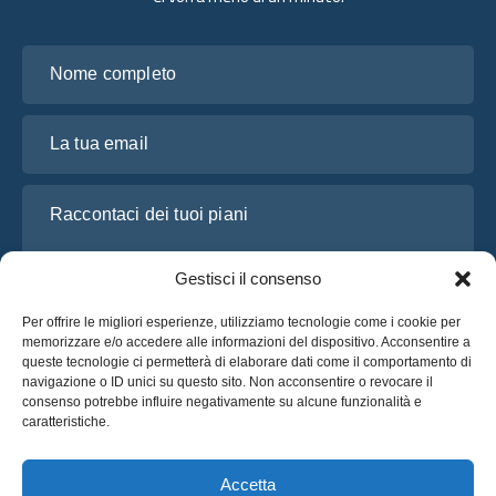
Nome completo
La tua email
Raccontaci dei tuoi piani
Gestisci il consenso
Per offrire le migliori esperienze, utilizziamo tecnologie come i cookie per
memorizzare e/o accedere alle informazioni del dispositivo. Acconsentire a
queste tecnologie ci permetterà di elaborare dati come il comportamento di
navigazione o ID unici su questo sito. Non acconsentire o revocare il
consenso potrebbe influire negativamente su alcune funzionalità e
caratteristiche.
Ho letto e accetto l’
Informativa sulla privacy
di OsaBus
Richiedi un preventivo
Accetta
Richiedi un preventivo