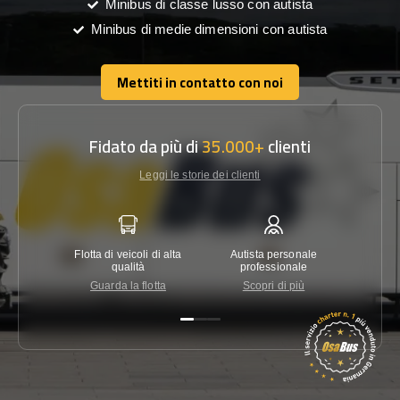
Minibus di classe lusso con autista
Minibus di medie dimensioni con autista
Mettiti in contatto con noi
Mettiti in contatto con noi
Fidato da più di
35.000+
clienti
Leggi le storie dei clienti
Flotta di veicoli di alta
Autista personale
Garanzi
qualità
professionale
Guarda la flotta
Scopri di più
Co