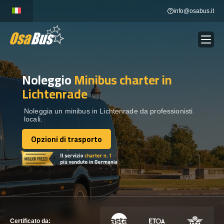
Skip
info@osabus.it
to
content
Noleggio
Minibus charter
in
Show dropdown
NOLEGGIO AUTOBUS
Lichtenrade
Show dropdown
DESTINAZIONI
Noleggia un minibus in Lichtenrade da professionisti
locali.
Opzioni di trasporto
FLOTTA
Opzioni di trasporto
METTITI IN CONTATTO
METTITI IN CONTATTO
Certificato da: