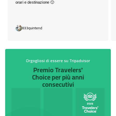
orari e destinazione 🙂
833quintend
Orgogliosi di essere su Tripadvisor
Premio Travelers'
Choice per più anni
consecutivi