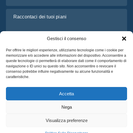
Raccontaci dei tuoi piani
Gestisci il consenso
Per offrire le migliori esperienze, utilizziamo tecnologie come i cookie per
memorizzare e/o accedere alle informazioni del dispositivo. Acconsentire a
queste tecnologie ci permetterà di elaborare dati come il comportamento di
navigazione o ID unici su questo sito. Non acconsentire o revocare il
consenso potrebbe influire negativamente su alcune funzionalità e
Ho letto e accetto l’
Informativa sulla privacy
di OsaBus
caratteristiche.
Richiedi un preventivo
Richiedi un preventivo
Accetta
Nega
Italiano
Visualizza preferenze
© 2025 OsaBus © Tutti i Diritti Riservati.
Politica Sulla Riservatezza
Termini & Condizioni
Notizie