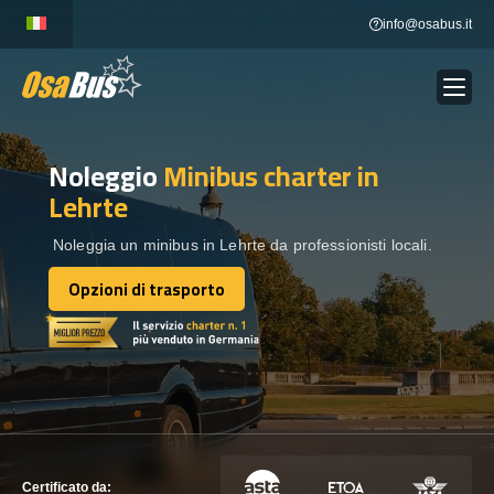
Skip
info@osabus.it
to
content
Noleggio
Minibus charter
in
Show dropdown
NOLEGGIO AUTOBUS
Lehrte
Show dropdown
DESTINAZIONI
Noleggia un minibus in Lehrte da professionisti locali.
Opzioni di trasporto
Opzioni di trasporto
FLOTTA
METTITI IN CONTATTO
METTITI IN CONTATTO
Certificato da: