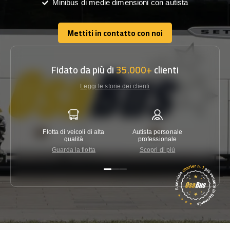
Minibus di medie dimensioni con autista
Mettiti in contatto con noi
Mettiti in contatto con noi
Fidato da più di
35.000+
clienti
Leggi le storie dei clienti
Flotta di veicoli di alta
Autista personale
Garanzi
qualità
professionale
Guarda la flotta
Scopri di più
Co