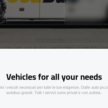
Vehicles for all your needs
 i veicoli necessari per tutte le tue esigenze. Dalle auto picc
autobus grandi. Tutti i servizi sono privati e con autista.