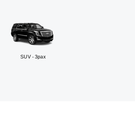
 3pax
Sedan busines