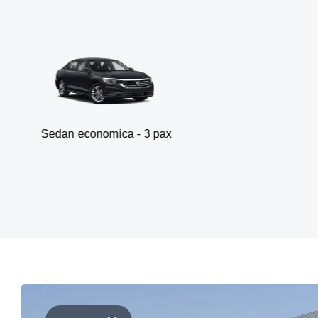
economica - 3 pax
Va