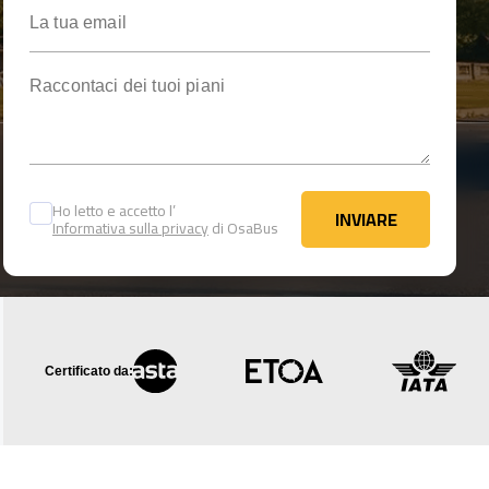
La tua email
Raccontaci dei tuoi piani
Ho letto e accetto l’
INVIARE
Informativa sulla privacy
di OsaBus
INVIARE
Certificato da: