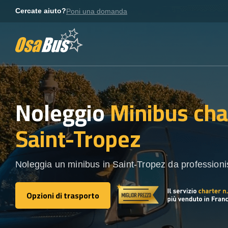
Skip
Cercate aiuto?
Poni una domanda
to
content
Noleggio
Minibus cha
Saint-Tropez
Noleggia un minibus in Saint-Tropez da professionist
Opzioni di trasporto
Opzioni di trasporto