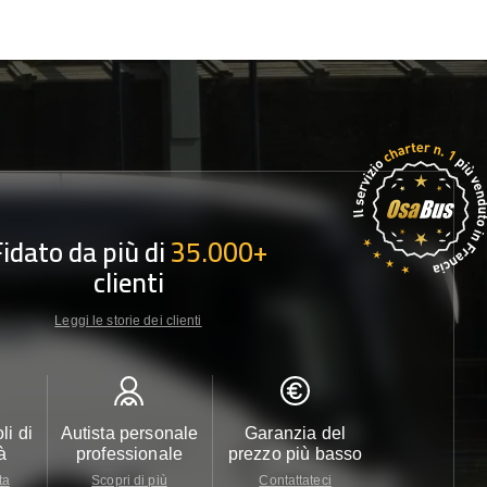
Fidato da più di
35.000+
clienti
Leggi le storie dei clienti
li di
Autista personale
Garanzia del
Assistenza c
à
professionale
prezzo più basso
24/7
ta
Scopri di più
Contattateci
Contattate