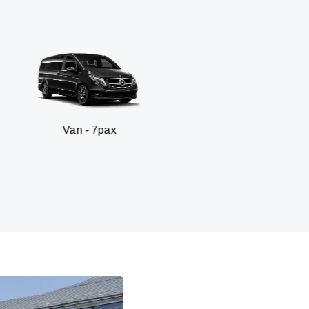
n - 7pax
SUV -