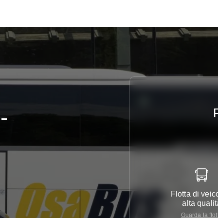
t-
Flotta di veico
alta qualit
Guarda la flot