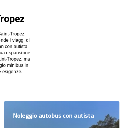
Tropez
Saint-Tropez.
nde i viaggi di
an con autista,
tinua espansione
Saint-Tropez, ma
gio minibus in
e esigenze.
Noleggio autobus con autista