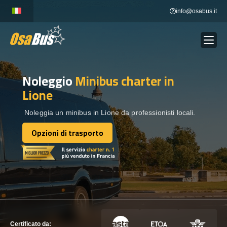
Skip
info@osabus.it
to
content
Noleggio
Minibus charter
in
Show dropdown
NOLEGGIO AUTOBUS
Lione
Show dropdown
DESTINAZIONI
Noleggia un minibus in Lione da professionisti locali.
Opzioni di trasporto
Opzioni di trasporto
FLOTTA
METTITI IN CONTATTO
METTITI IN CONTATTO
Certificato da: