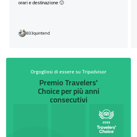
orari e destinazione 🙂
833quintend
Orgogliosi di essere su Tripadvisor
Premio Travelers'
Choice per più anni
consecutivi