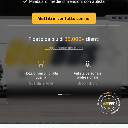
Minibus di medie dimensioni con autista
Mettiti in contatto con noi
Mettiti in contatto con noi
Fidato da più di
35.000+
clienti
Leggi le storie dei clienti
Flotta di veicoli di alta
Autista personale
Garanzi
qualità
professionale
Guarda la flotta
Scopri di più
Co