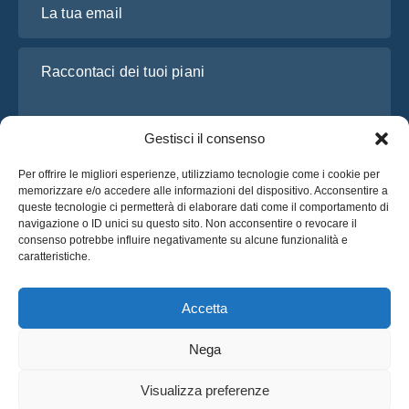
Raccontaci dei tuoi piani
Gestisci il consenso
Per offrire le migliori esperienze, utilizziamo tecnologie come i cookie per
memorizzare e/o accedere alle informazioni del dispositivo. Acconsentire a
queste tecnologie ci permetterà di elaborare dati come il comportamento di
navigazione o ID unici su questo sito. Non acconsentire o revocare il
consenso potrebbe influire negativamente su alcune funzionalità e
Ho letto e accetto l’
Informativa sulla privacy
di OsaBus
caratteristiche.
Richiedi un preventivo
Richiedi un preventivo
Accetta
Nega
Italiano
Visualizza preferenze
© 2025 OsaBus © Tutti i Diritti Riservati.