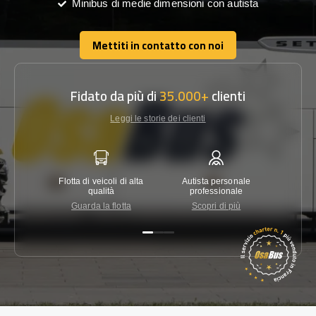
Minibus di medie dimensioni con autista
Mettiti in contatto con noi
Mettiti in contatto con noi
Fidato da più di
35.000+
clienti
Leggi le storie dei clienti
Flotta di veicoli di alta
Autista personale
Garanzi
qualità
professionale
Guarda la flotta
Scopri di più
Co