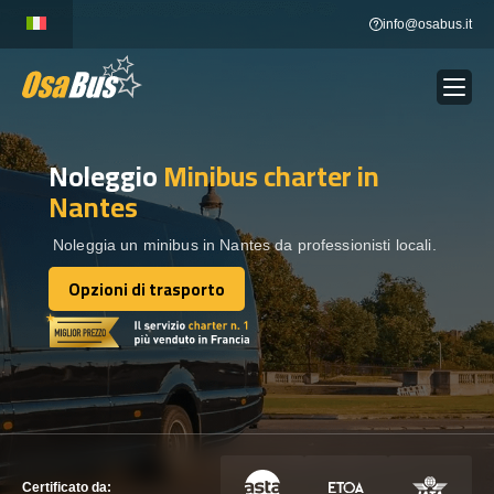
Skip
info@osabus.it
to
content
Noleggio
Minibus charter
in
Show dropdown
NOLEGGIO AUTOBUS
Nantes
Show dropdown
DESTINAZIONI
Noleggia un minibus in Nantes da professionisti locali.
Opzioni di trasporto
Opzioni di trasporto
FLOTTA
METTITI IN CONTATTO
METTITI IN CONTATTO
Certificato da: