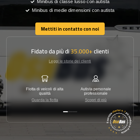
Minibus di classe lusso con autista
Minibus di medie dimensioni con autista
Mettiti in contatto con noi
Mettiti in contatto con noi
Fidato da più di
35.000+
clienti
Leggi le storie dei clienti
Flotta di veicoli di alta
Autista personale
Garanzi
qualità
professionale
Guarda la flotta
Scopri di più
Co