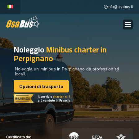
Skip
info@osabus.it
to
content
Noleggio
Minibus charter
in
Show dropdown
NOLEGGIO AUTOBUS
Perpignano
Show dropdown
DESTINAZIONI
Noleggia un minibus in Perpignano da professionisti
locali.
Opzioni di trasporto
FLOTTA
Opzioni di trasporto
METTITI IN CONTATTO
METTITI IN CONTATTO
Certificato da: