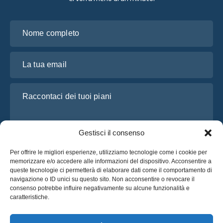
Nome completo
La tua email
Raccontaci dei tuoi piani
Gestisci il consenso
Per offrire le migliori esperienze, utilizziamo tecnologie come i cookie per
memorizzare e/o accedere alle informazioni del dispositivo. Acconsentire a
queste tecnologie ci permetterà di elaborare dati come il comportamento di
navigazione o ID unici su questo sito. Non acconsentire o revocare il
consenso potrebbe influire negativamente su alcune funzionalità e
Ho letto e accetto l’
Informativa sulla privacy
di OsaBus
caratteristiche.
Richiedi un preventivo
Richiedi un preventivo