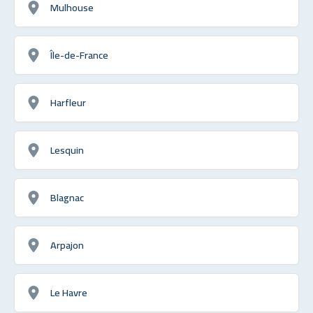
Mulhouse
Île-de-France
Harfleur
Lesquin
Blagnac
Arpajon
Le Havre