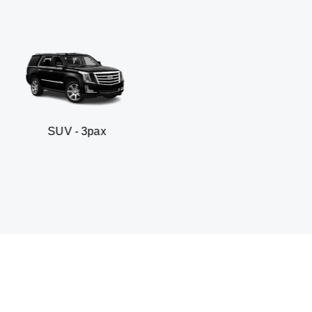
 3pax
Sedan busines