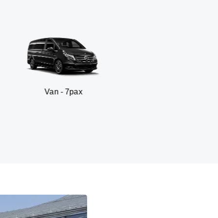
n - 7pax
SUV -