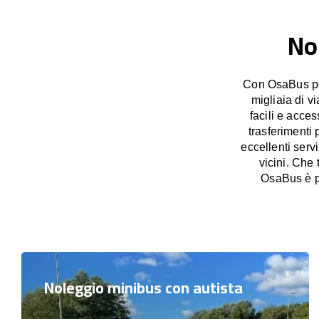
No
Con OsaBus pos
migliaia di v
facili e acces
trasferimenti 
eccellenti serv
vicini. Che
OsaBus è pr
Noleggio minibus con autista