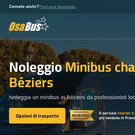
Skip
Cercate aiuto?
Poni una domanda
to
content
Noleggio
Minibus cha
Béziers
Noleggia un minibus in Béziers da professionisti loc
Opzioni di trasporto
Opzioni di trasporto