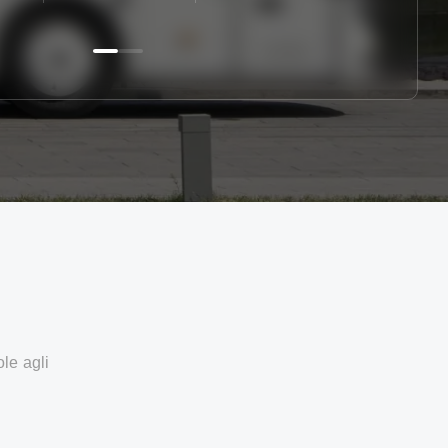
ole agli