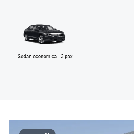
economica - 3 pax
Va