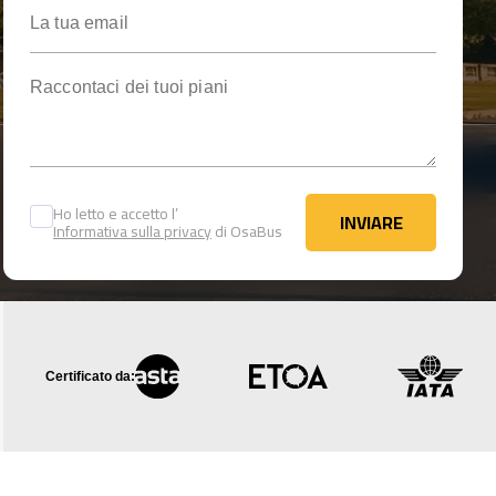
La tua email
Raccontaci dei tuoi piani
Ho letto e accetto l’
INVIARE
Informativa sulla privacy
di OsaBus
INVIARE
Certificato da: