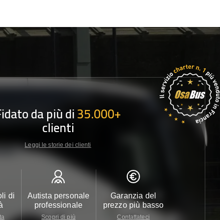
Fidato da più di
35.000+
clienti
Leggi le storie dei clienti
li di
Autista personale
Garanzia del
Assistenza c
à
professionale
prezzo più basso
24/7
ta
Scopri di più
Contattateci
Contattate