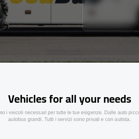
Vehicles for all your needs
 i veicoli necessari per tutte le tue esigenze. Dalle auto picc
autobus grandi. Tutti i servizi sono privati e con autista.