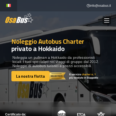
Skip
info@osabus.it
to
content
Noleggio Autobus Charter
Show dropdown
NOLEGGIO AUTOBUS
privato a Hokkaido
Show dropdown
DESTINAZIONI
Noleggia un pullman a Hokkaido da professionisti
locali. I tuoi specialisti nei viaggi di gruppo dal 2012.
Noleggio di autobus turistici a prezzi accessibili.
FLOTTA
La nostra flotta
La nostra flotta
METTITI IN CONTATTO
METTITI IN CONTATTO
Certificato da: