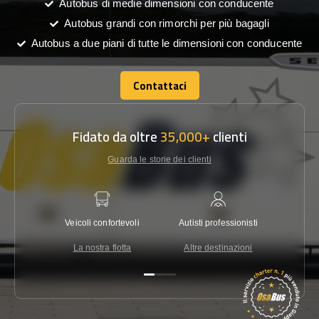
Autobus di medie dimensioni con conducente
Autobus grandi con rimorchi per più bagagli
Autobus a due piani di tutte le dimensioni con conducente
Contattaci
Contattaci
Fidato da oltre
35,000+
clienti
Guarda le storie dei clienti
Veicoli confortevoli
Autisti professionisti
Garanzi
La nostra flotta
Altre destinazioni
Co