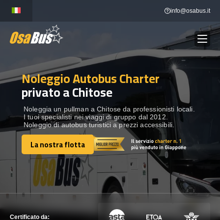
Skip
info@osabus.it
to
content
Noleggio Autobus Charter
Show dropdown
NOLEGGIO AUTOBUS
privato a Chitose
Show dropdown
DESTINAZIONI
Noleggia un pullman a Chitose da professionisti locali.
I tuoi specialisti nei viaggi di gruppo dal 2012.
Noleggio di autobus turistici a prezzi accessibili.
FLOTTA
La nostra flotta
La nostra flotta
METTITI IN CONTATTO
METTITI IN CONTATTO
Certificato da: