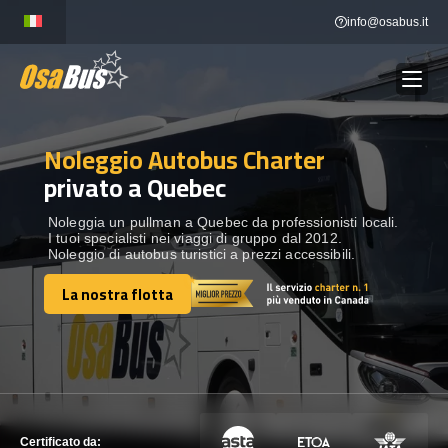
Skip
info@osabus.it
to
content
Noleggio Autobus Charter
Show dropdown
NOLEGGIO AUTOBUS
privato a Quebec
Show dropdown
DESTINAZIONI
Noleggia un pullman a Quebec da professionisti locali.
I tuoi specialisti nei viaggi di gruppo dal 2012.
Noleggio di autobus turistici a prezzi accessibili.
FLOTTA
La nostra flotta
La nostra flotta
METTITI IN CONTATTO
METTITI IN CONTATTO
Certificato da: