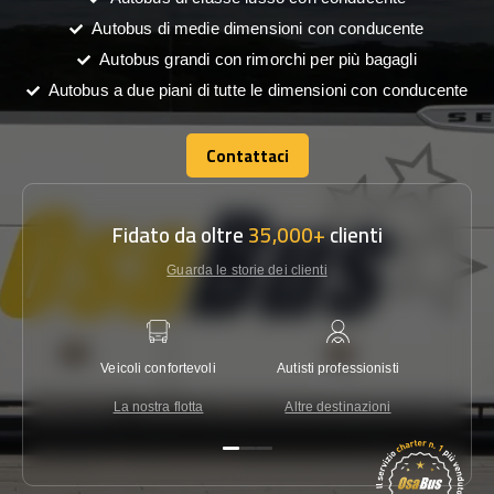
Autobus di medie dimensioni con conducente
Autobus grandi con rimorchi per più bagagli
Autobus a due piani di tutte le dimensioni con conducente
Contattaci
Contattaci
Fidato da oltre
35,000+
clienti
Guarda le storie dei clienti
Veicoli confortevoli
Autisti professionisti
Garanzi
La nostra flotta
Altre destinazioni
Co