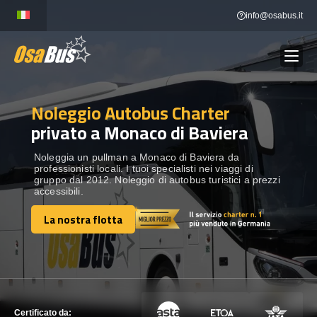
Skip
info@osabus.it
to
content
Noleggio Autobus Charter
Show dropdown
NOLEGGIO AUTOBUS
privato a Monaco di Baviera
Show dropdown
DESTINAZIONI
Noleggia un pullman a Monaco di Baviera da
professionisti locali. I tuoi specialisti nei viaggi di
gruppo dal 2012. Noleggio di autobus turistici a prezzi
accessibili.
FLOTTA
La nostra flotta
La nostra flotta
METTITI IN CONTATTO
METTITI IN CONTATTO
Certificato da: