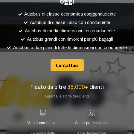
oggi
Autobus di classe economica con conducente
Autobus di classe lusso con conducente
Autobus di medie dimensioni con conducente
Autobus grandi con rimorchi per più bagagli
Autobus a due piani di tutte le dimensioni con conducente
Contattaci
Contattaci
Fidato da oltre
35,000+
clienti
Guarda le storie dei clienti
Veicoli confortevoli
Autisti professionisti
Garanzi
La nostra flotta
Altre destinazioni
Co