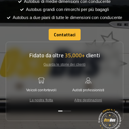
Autobus di medie dimensioni con conducente
Autobus grandi con rimorchi per più bagagli
Autobus a due piani di tutte le dimensioni con conducente
Contattaci
Contattaci
Fidato da oltre
35,000+
clienti
Guarda le storie dei clienti
Veicoli confortevoli
Autisti professionisti
Garanzi
La nostra flotta
Altre destinazioni
Co