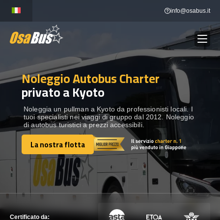
Skip
info@osabus.it
to
content
Noleggio Autobus Charter
Show dropdown
NOLEGGIO AUTOBUS
privato a Kyoto
Show dropdown
DESTINAZIONI
Noleggia un pullman a Kyoto da professionisti locali. I
tuoi specialisti nei viaggi di gruppo dal 2012. Noleggio
di autobus turistici a prezzi accessibili.
FLOTTA
La nostra flotta
La nostra flotta
METTITI IN CONTATTO
METTITI IN CONTATTO
Certificato da: