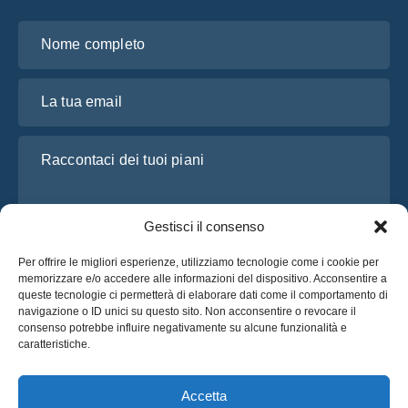
Nome completo
La tua email
Raccontaci dei tuoi piani
Gestisci il consenso
Per offrire le migliori esperienze, utilizziamo tecnologie come i cookie per
memorizzare e/o accedere alle informazioni del dispositivo. Acconsentire a
queste tecnologie ci permetterà di elaborare dati come il comportamento di
navigazione o ID unici su questo sito. Non acconsentire o revocare il
consenso potrebbe influire negativamente su alcune funzionalità e
Ho letto e accetto l’
Informativa sulla privacy
di OsaBus
caratteristiche.
Richiedi un preventivo
Richiedi un preventivo
Accetta