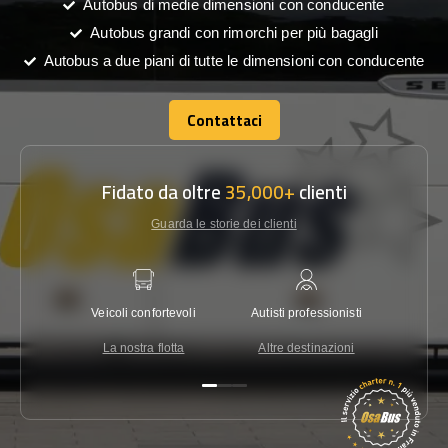
Autobus di medie dimensioni con conducente
Autobus grandi con rimorchi per più bagagli
Autobus a due piani di tutte le dimensioni con conducente
Contattaci
Contattaci
Fidato da oltre
35,000+
clienti
Guarda le storie dei clienti
Veicoli confortevoli
Autisti professionisti
Garanzi
La nostra flotta
Altre destinazioni
Co