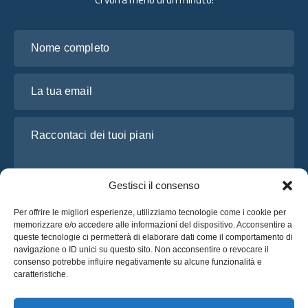
Nome completo
La tua email
Raccontaci dei tuoi piani
Gestisci il consenso
Per offrire le migliori esperienze, utilizziamo tecnologie come i cookie per
memorizzare e/o accedere alle informazioni del dispositivo. Acconsentire a
queste tecnologie ci permetterà di elaborare dati come il comportamento di
navigazione o ID unici su questo sito. Non acconsentire o revocare il
consenso potrebbe influire negativamente su alcune funzionalità e
Ho letto e accetto l’
Informativa sulla privacy
di OsaBus
caratteristiche.
Richiedi un preventivo
Richiedi un preventivo