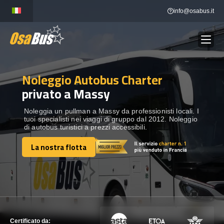
Skip
info@osabus.it
to
content
Noleggio Autobus Charter
Show dropdown
NOLEGGIO AUTOBUS
privato a Massy
Show dropdown
DESTINAZIONI
Noleggia un pullman a Massy da professionisti locali. I
tuoi specialisti nei viaggi di gruppo dal 2012. Noleggio
di autobus turistici a prezzi accessibili.
FLOTTA
La nostra flotta
La nostra flotta
METTITI IN CONTATTO
METTITI IN CONTATTO
Certificato da: