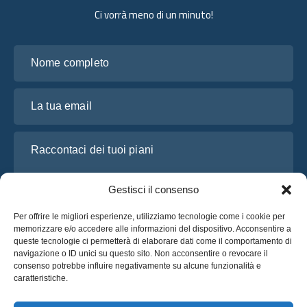
Ci vorrà meno di un minuto!
Nome completo
La tua email
Raccontaci dei tuoi piani
Gestisci il consenso
Per offrire le migliori esperienze, utilizziamo tecnologie come i cookie per
memorizzare e/o accedere alle informazioni del dispositivo. Acconsentire a
queste tecnologie ci permetterà di elaborare dati come il comportamento di
navigazione o ID unici su questo sito. Non acconsentire o revocare il
consenso potrebbe influire negativamente su alcune funzionalità e
caratteristiche.
Ho letto e accetto l’
Informativa sulla privacy
di OsaBus