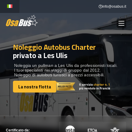
Skip
info@osabus.it
to
content
Noleggio Autobus Charter
Show dropdown
NOLEGGIO AUTOBUS
privato a Les Ulis
Show dropdown
DESTINAZIONI
Noleggia un pullman a Les Ulis da professionisti locali.
I tuoi specialisti nei viaggi di gruppo dal 2012.
Noleggio di autobus turistici a prezzi accessibili.
FLOTTA
La nostra flotta
La nostra flotta
METTITI IN CONTATTO
METTITI IN CONTATTO
Certificato da: