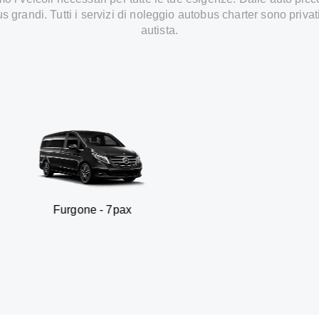
s grandi. Tutti i servizi di noleggio autobus charter sono privat
autista.
gone - 7pax
SUV