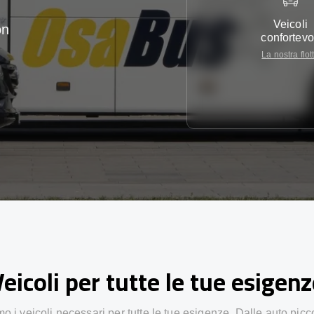
Veicoli
on
confortevo
La nostra flot
eicoli per tutte le tue esigen
 i veicoli necessari per tutte le tue esigenze. Dalle auto picc