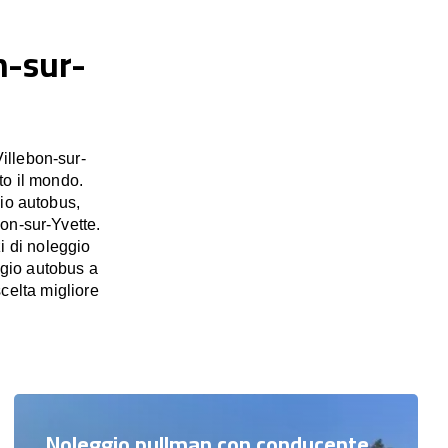
n-sur-
illebon-sur-
tto il mondo.
io autobus,
bon-sur-Yvette.
i di noleggio
eggio autobus a
celta migliore
Noleggio pullman con conducente