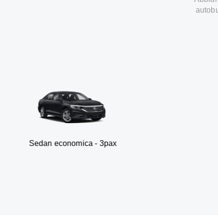
autobu
 economica - 3pax
Fur