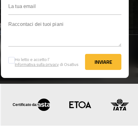
La tua email
Raccontaci dei tuoi piani
Ho letto e accetto l’
INVIARE
Informativa sulla privacy
di OsaBus
INVIARE
Certificato da: