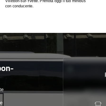
Villebon-sur-Yvette. Prenota oggi il tuo minibus
con conducente.
bon-
te
te