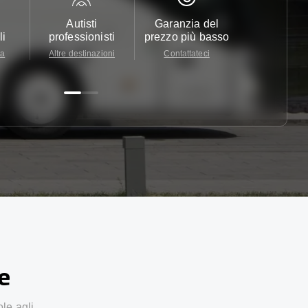
Autisti
Garanzia del
Assistenza c
li
professionisti
prezzo più basso
24/7
ta
Altre destinazioni
Contattateci
Contattate
ze
ole agli