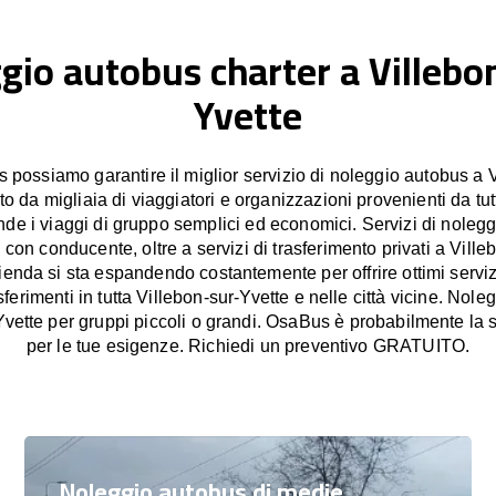
gio autobus charter a Villebo
Yvette
possiamo garantire il miglior servizio di noleggio autobus a V
to da migliaia di viaggiatori e organizzazioni provenienti da tu
de i viaggi di gruppo semplici ed economici. Servizi di nolegg
con conducente, oltre a servizi di trasferimento privati a Ville
ienda si sta espandendo costantemente per offrire ottimi serviz
ferimenti in tutta Villebon-sur-Yvette e nelle città vicine. Nol
Yvette per gruppi piccoli o grandi. OsaBus è probabilmente la s
per le tue esigenze. Richiedi un preventivo GRATUITO.
Noleggio autobus di medie