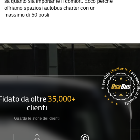
sa quanto sia importante il comfort. Ecco perché
offriamo spaziosi autobus charter con un
massimo di 50 posti.
Fidato da oltre
35,000+
clienti
Guarda le storie dei clienti