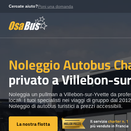
Skip
Cercate aiuto?
Poni una domanda
to
content
Noleggio Autobus Ch
privato a Villebon-su
Noleggia un pullman a Villebon-sur-Yvette da profes
locali. I tuoi specialisti nei viaggi di gruppo dal 2012
Noleggio di autobus turistici a prezzi accessibili.
La nostra flotta
La nostra flotta