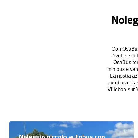
Noleg
Con OsaBus 
Yvette, scel
OsaBus ren
minibus e van 
La nostra az
autobus e tras
Villebon-sur-
Noleggio piccolo autobus con