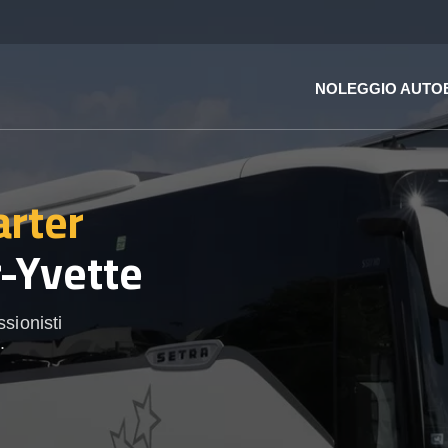
NOLEGGIO AUTO
arter
r-Yvette
sionisti
.