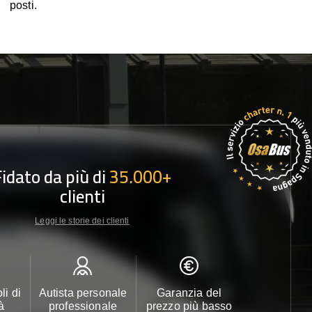
posti.
Fidato da più di
35.000+
clienti
Leggi le storie dei clienti
li di
Autista personale
Garanzia del
Assistenza c
à
professionale
prezzo più basso
24/7