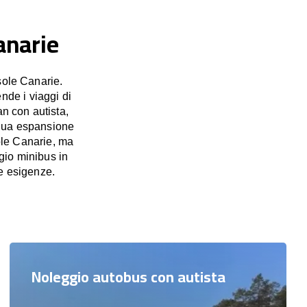
anarie
sole Canarie.
nde i viaggi di
an con autista,
tinua espansione
sole Canarie, ma
gio minibus in
e esigenze.
Noleggio autobus con autista