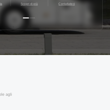
ta
Scopri di più
Contattateci
Contattate
ole agli