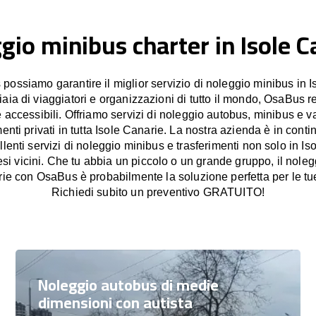
gio minibus charter in Isole C
ossiamo garantire il miglior servizio di noleggio minibus in I
iaia di viaggiatori e organizzazioni di tutto il mondo, OsaBus re
e accessibili. Offriamo servizi di noleggio autobus, minibus e v
imenti privati in tutta Isole Canarie. La nostra azienda è in con
ellenti servizi di noleggio minibus e trasferimenti non solo in I
si vicini. Che tu abbia un piccolo o un grande gruppo, il noleg
rie con OsaBus è probabilmente la soluzione perfetta per le tu
Richiedi subito un preventivo GRATUITO!
Noleggio autobus di medie
dimensioni con autista