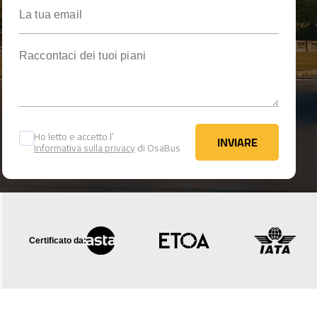
La tua email
Raccontaci dei tuoi piani
Ho letto e accetto l’
INVIARE
Informativa sulla privacy
di OsaBus
INVIARE
Certificato da: