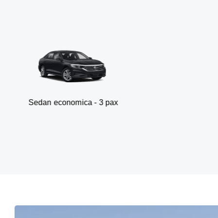
economica - 3 pax
Va