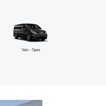
n - 7pax
SUV -