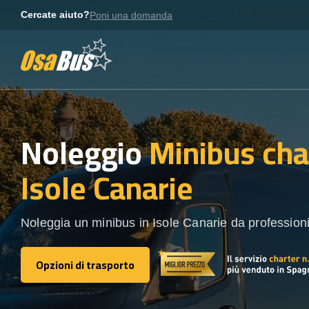
Skip
Cercate aiuto?
Poni una domanda
to
content
Noleggio
Minibus cha
Isole Canarie
Noleggia un minibus in Isole Canarie da professionis
Opzioni di trasporto
Opzioni di trasporto