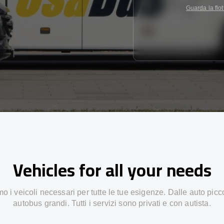
Guarda la flot
Vehicles for all your needs
 i veicoli necessari per tutte le tue esigenze. Dalle auto picc
autobus grandi. Tutti i servizi sono privati e con autista.