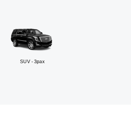
 3pax
Sedan busines