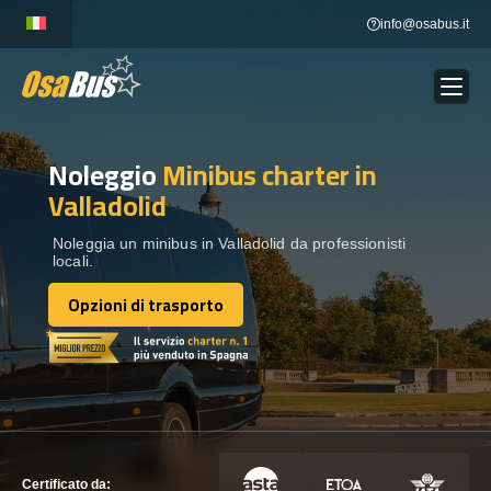
Skip
info@osabus.it
to
content
Noleggio
Minibus charter
in
Show dropdown
NOLEGGIO AUTOBUS
Valladolid
Show dropdown
DESTINAZIONI
Noleggia un minibus in Valladolid da professionisti
locali.
Opzioni di trasporto
FLOTTA
Opzioni di trasporto
METTITI IN CONTATTO
METTITI IN CONTATTO
Certificato da: