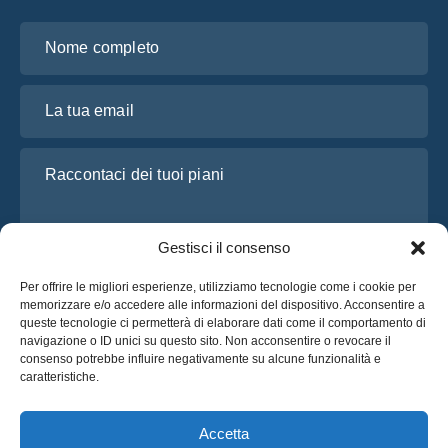
Nome completo
La tua email
Raccontaci dei tuoi piani
Gestisci il consenso
Per offrire le migliori esperienze, utilizziamo tecnologie come i cookie per
memorizzare e/o accedere alle informazioni del dispositivo. Acconsentire a
queste tecnologie ci permetterà di elaborare dati come il comportamento di
navigazione o ID unici su questo sito. Non acconsentire o revocare il
consenso potrebbe influire negativamente su alcune funzionalità e
Ho letto e accetto l’
Informativa sulla privacy
di OsaBus
caratteristiche.
Richiedi un preventivo
Richiedi un preventivo
Accetta