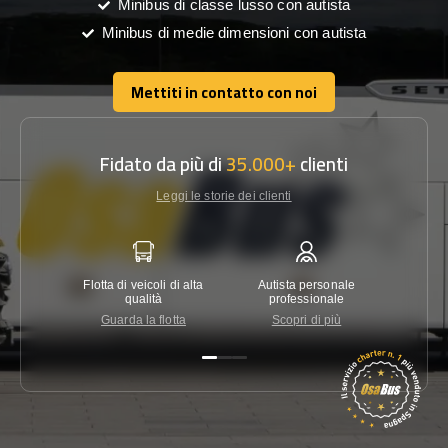
Minibus di classe lusso con autista
Minibus di medie dimensioni con autista
Mettiti in contatto con noi
Mettiti in contatto con noi
Fidato da più di
35.000+
clienti
Leggi le storie dei clienti
Flotta di veicoli di alta
Autista personale
Garanzi
qualità
professionale
Guarda la flotta
Scopri di più
Co