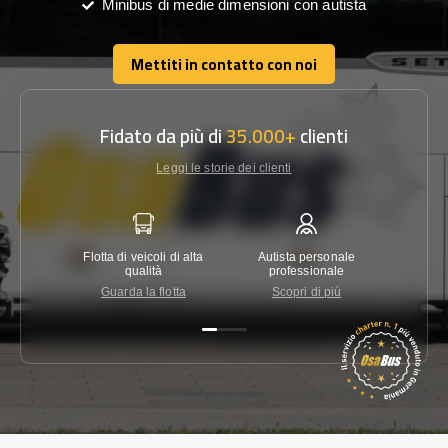
Minibus di medie dimensioni con autista
Mettiti in contatto con noi
Mettiti in contatto con noi
Fidato da più di
35.000+
clienti
Leggi le storie dei clienti
Flotta di veicoli di alta
Autista personale
Garanzi
qualità
professionale
Guarda la flotta
Scopri di più
Co