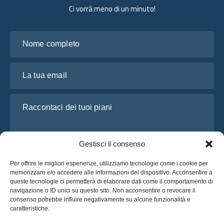
Ci vorrà meno di un minuto!
Nome completo
La tua email
Raccontaci dei tuoi piani
Gestisci il consenso
Per offrire le migliori esperienze, utilizziamo tecnologie come i cookie per
memorizzare e/o accedere alle informazioni del dispositivo. Acconsentire a
queste tecnologie ci permetterà di elaborare dati come il comportamento di
navigazione o ID unici su questo sito. Non acconsentire o revocare il
consenso potrebbe influire negativamente su alcune funzionalità e
Ho letto e accetto l’
Informativa sulla privacy
di OsaBus
caratteristiche.
Richiedi un preventivo