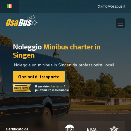
Skip
info@osabus.it
to
content
Noleggio
Minibus charter
in
Show dropdown
NOLEGGIO AUTOBUS
Singen
Show dropdown
DESTINAZIONI
Noleggia un minibus in Singen da professionisti locali.
Opzioni di trasporto
Opzioni di trasporto
FLOTTA
METTITI IN CONTATTO
METTITI IN CONTATTO
Certificato da: