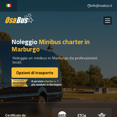
Skip
info@osabus.it
to
content
Noleggio
Minibus charter
in
Show dropdown
NOLEGGIO AUTOBUS
Marburgo
Show dropdown
DESTINAZIONI
Noleggia un minibus in Marburgo da professionisti
locali.
Opzioni di trasporto
FLOTTA
Opzioni di trasporto
METTITI IN CONTATTO
METTITI IN CONTATTO
Certificato da: