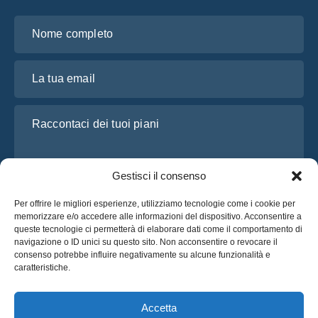
Nome completo
La tua email
Raccontaci dei tuoi piani
Gestisci il consenso
Per offrire le migliori esperienze, utilizziamo tecnologie come i cookie per
memorizzare e/o accedere alle informazioni del dispositivo. Acconsentire a
queste tecnologie ci permetterà di elaborare dati come il comportamento di
navigazione o ID unici su questo sito. Non acconsentire o revocare il
consenso potrebbe influire negativamente su alcune funzionalità e
Ho letto e accetto l’
Informativa sulla privacy
di OsaBus
caratteristiche.
Richiedi un preventivo
Richiedi un preventivo
Accetta