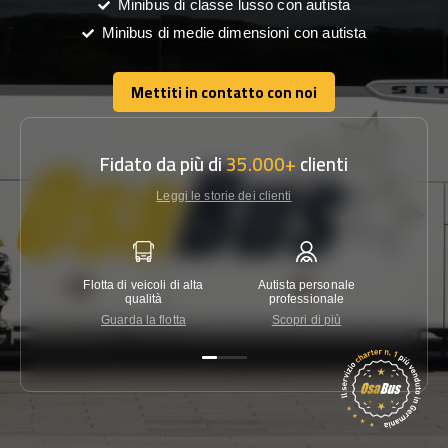
Minibus di classe lusso con autista
Minibus di medie dimensioni con autista
Mettiti in contatto con noi
Mettiti in contatto con noi
Fidato da più di
35.000+
clienti
Leggi le storie dei clienti
Flotta di veicoli di alta
Autista personale
Garanzi
qualità
professionale
Guarda la flotta
Scopri di più
Co