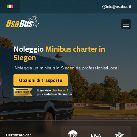
Skip
info@osabus.it
to
content
Noleggio
Minibus charter
in
Show dropdown
NOLEGGIO AUTOBUS
Siegen
Show dropdown
DESTINAZIONI
Noleggia un minibus in Siegen da professionisti locali.
Opzioni di trasporto
Opzioni di trasporto
FLOTTA
METTITI IN CONTATTO
METTITI IN CONTATTO
Certificato da: