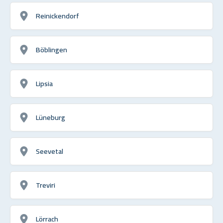
Reinickendorf
Böblingen
Lipsia
Lüneburg
Seevetal
Treviri
Lörrach