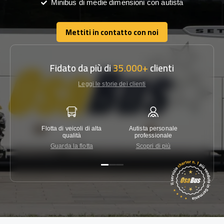
Minibus di medie dimensioni con autista
Mettiti in contatto con noi
Mettiti in contatto con noi
Fidato da più di
35.000+
clienti
Leggi le storie dei clienti
Flotta di veicoli di alta
Autista personale
Garanzi
qualità
professionale
Guarda la flotta
Scopri di più
Co