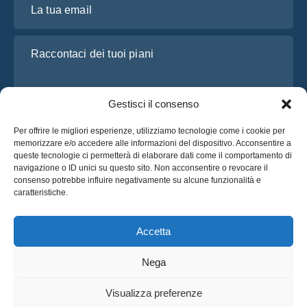
Raccontaci dei tuoi piani
Gestisci il consenso
Per offrire le migliori esperienze, utilizziamo tecnologie come i cookie per
memorizzare e/o accedere alle informazioni del dispositivo. Acconsentire a
queste tecnologie ci permetterà di elaborare dati come il comportamento di
navigazione o ID unici su questo sito. Non acconsentire o revocare il
consenso potrebbe influire negativamente su alcune funzionalità e
Ho letto e accetto l’
Informativa sulla privacy
di OsaBus
caratteristiche.
Richiedi un preventivo
Richiedi un preventivo
Accetta
Nega
Italiano
Visualizza preferenze
© 2025 OsaBus © Tutti i Diritti Riservati.