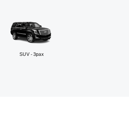
 3pax
Sedan busines