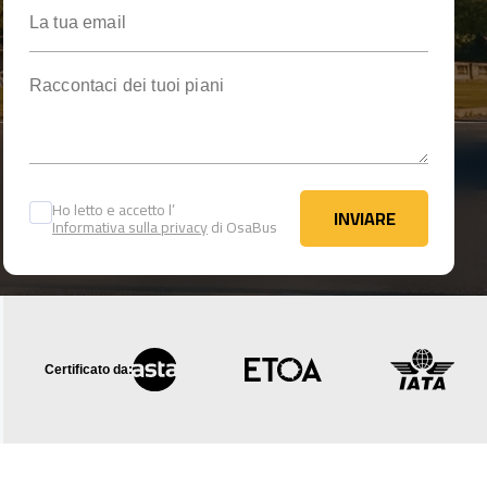
La tua email
Raccontaci dei tuoi piani
Ho letto e accetto l’
INVIARE
Informativa sulla privacy
di OsaBus
INVIARE
Certificato da: