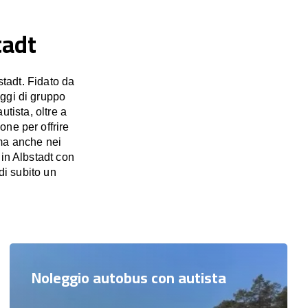
tadt
tadt. Fidato da
aggi di gruppo
utista, oltre a
one per offrire
 ma anche nei
 in Albstadt con
di subito un
Noleggio autobus con autista