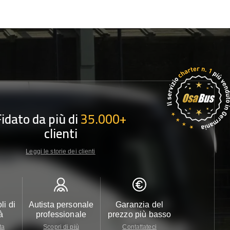
Fidato da più di
35.000+
clienti
Leggi le storie dei clienti
li di
Autista personale
Garanzia del
Assistenza c
à
professionale
prezzo più basso
24/7
ta
Scopri di più
Contattateci
Contattate