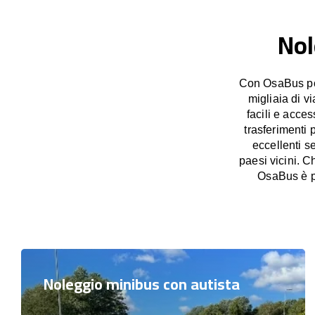
Nol
Con OsaBus pos
migliaia di v
facili e acces
trasferimenti 
eccellenti s
paesi vicini. C
OsaBus è pr
Noleggio minibus con autista