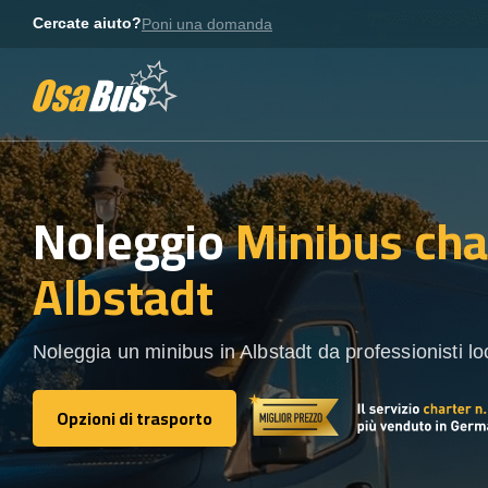
Skip
Cercate aiuto?
Poni una domanda
to
content
Noleggio
Minibus cha
Albstadt
Noleggia un minibus in Albstadt da professionisti loc
Opzioni di trasporto
Opzioni di trasporto