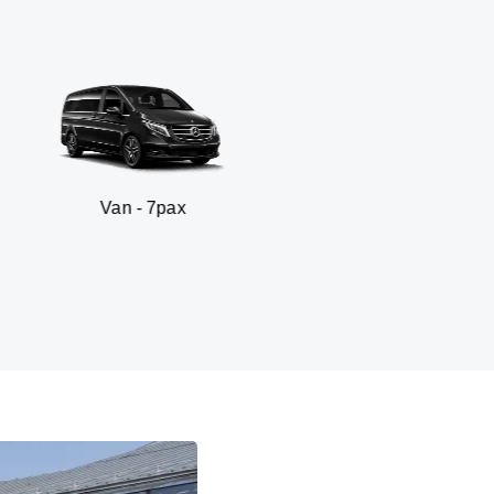
n - 7pax
SUV -