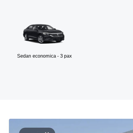
economica - 3 pax
Va