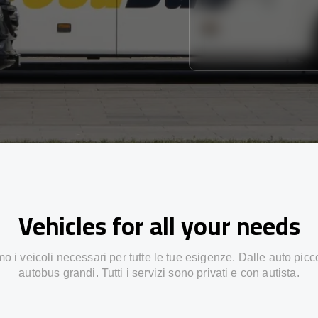
Vehicles for all your needs
 i veicoli necessari per tutte le tue esigenze. Dalle auto picc
autobus grandi. Tutti i servizi sono privati e con autista.