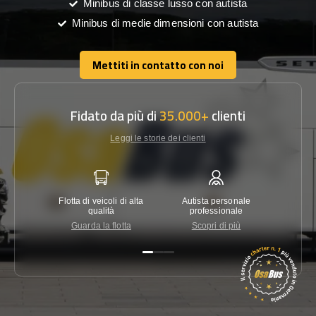
Minibus di classe lusso con autista
Minibus di medie dimensioni con autista
Mettiti in contatto con noi
Mettiti in contatto con noi
Fidato da più di
35.000+
clienti
Leggi le storie dei clienti
Flotta di veicoli di alta
Autista personale
Garanzi
qualità
professionale
Guarda la flotta
Scopri di più
Co