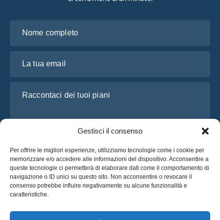
Nome completo
La tua email
Raccontaci dei tuoi piani
Gestisci il consenso
Per offrire le migliori esperienze, utilizziamo tecnologie come i cookie per
memorizzare e/o accedere alle informazioni del dispositivo. Acconsentire a
queste tecnologie ci permetterà di elaborare dati come il comportamento di
navigazione o ID unici su questo sito. Non acconsentire o revocare il
consenso potrebbe influire negativamente su alcune funzionalità e
Ho letto e accetto l’
Informativa sulla privacy
di OsaBus
caratteristiche.
Richiedi un preventivo
Richiedi un preventivo