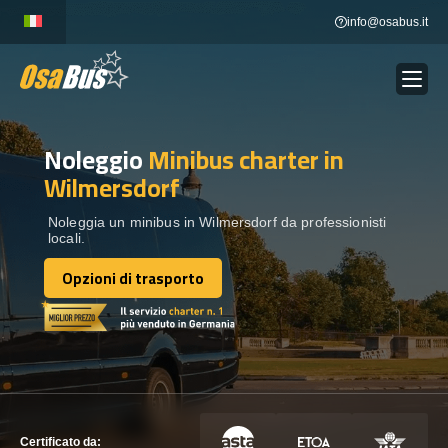
Skip
info@osabus.it
to
content
Noleggio
Minibus charter
in
Show dropdown
NOLEGGIO AUTOBUS
Wilmersdorf
Show dropdown
DESTINAZIONI
Noleggia un minibus in Wilmersdorf da professionisti
locali.
Opzioni di trasporto
FLOTTA
Opzioni di trasporto
METTITI IN CONTATTO
METTITI IN CONTATTO
Certificato da: