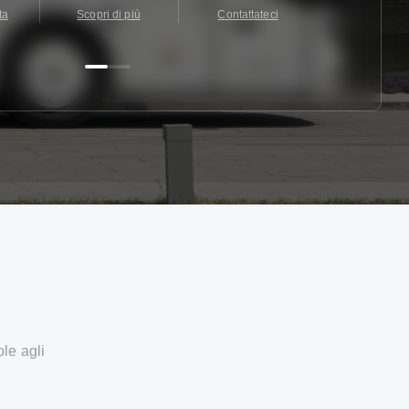
ta
Scopri di più
Contattateci
Contattate
ole agli