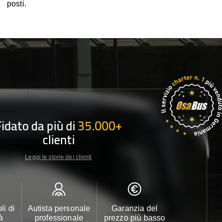
posti.
Fidato da più di
35.000+
clienti
Leggi le storie dei clienti
li di
Autista personale
Garanzia del
Assistenza c
à
professionale
prezzo più basso
24/7