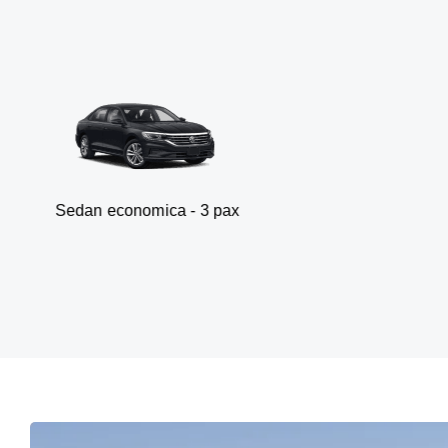
economica - 3 pax
Va