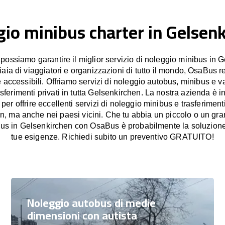
io minibus charter in Gelsen
ossiamo garantire il miglior servizio di noleggio minibus in G
iaia di viaggiatori e organizzazioni di tutto il mondo, OsaBus re
e accessibili. Offriamo servizi di noleggio autobus, minibus e v
rasferimenti privati in tutta Gelsenkirchen. La nostra azienda è i
er offrire eccellenti servizi di noleggio minibus e trasferiment
, ma anche nei paesi vicini. Che tu abbia un piccolo o un gra
us in Gelsenkirchen con OsaBus è probabilmente la soluzione 
tue esigenze. Richiedi subito un preventivo GRATUITO!
Noleggio autobus di medie
dimensioni con autista