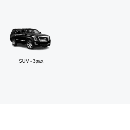
 3pax
Sedan busines