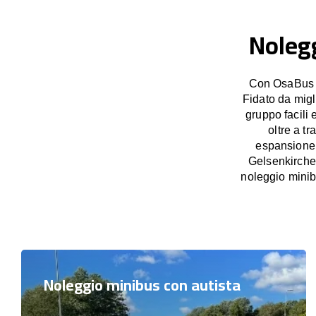
Nolegg
Con OsaBus p
Fidato da migl
gruppo facili 
oltre a t
espansione p
Gelsenkirchen
noleggio minib
Noleggio minibus con autista