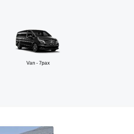
n - 7pax
SUV -