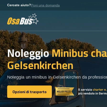
Skip
Cercate aiuto?
Poni una domanda
to
content
Noleggio
Minibus cha
Gelsenkirchen
Noleggia un minibus in Gelsenkirchen da professioni
Opzioni di trasporto
Opzioni di trasporto