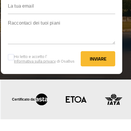
La tua email
Raccontaci dei tuoi piani
Ho letto e accetto l’
INVIARE
Informativa sulla privacy
di OsaBus
INVIARE
Certificato da: