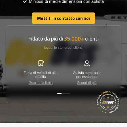
Minibus di medie dimensioni con autista
Mettiti in contatto con noi
Mettiti in contatto con noi
Fidato da più di
35.000+
clienti
Leggi le storie dei clienti
Flotta di veicoli di alta
Autista personale
Garanzi
qualità
professionale
Guarda la flotta
Scopri di più
Co