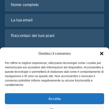
Nome completo
La tua email
Raccontaci dei tuoi piani
Gestisci il consenso
Per offrire le migliori esperienze, utilizziamo tecnologie come i cookie per
memorizzare e/o accedere alle informazioni del dispositivo. Acconsentire a
queste tecnologie ci permetterà di elaborare dati come il comportamento di
navigazione o ID unici su questo sito. Non acconsentire o revocare il
consenso potrebbe influire negativamente su alcune funzionalità e
Ho letto e accetto l’
Informativa sulla privacy
di OsaBus
caratteristiche.
Richiedi un preventivo
Richiedi un preventivo
Accetta