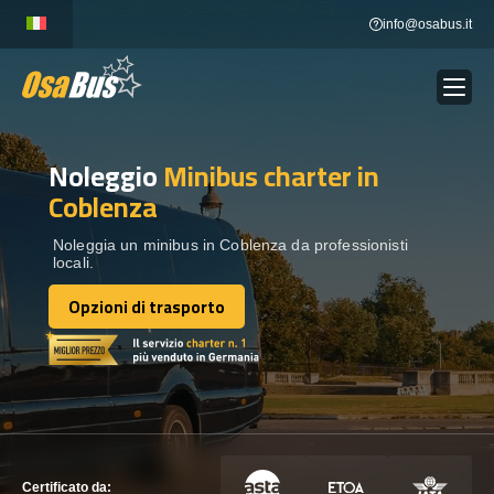
Skip
info@osabus.it
to
content
Noleggio
Minibus charter
in
Show dropdown
NOLEGGIO AUTOBUS
Coblenza
Show dropdown
DESTINAZIONI
Noleggia un minibus in Coblenza da professionisti
locali.
Opzioni di trasporto
FLOTTA
Opzioni di trasporto
METTITI IN CONTATTO
METTITI IN CONTATTO
Certificato da: