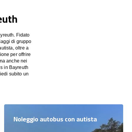
euth
yreuth. Fidato
viaggi di gruppo
utista, oltre a
ione per offrire
, ma anche nei
us in Bayreuth
iedi subito un
Noleggio autobus con autista