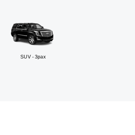
 3pax
Sedan business