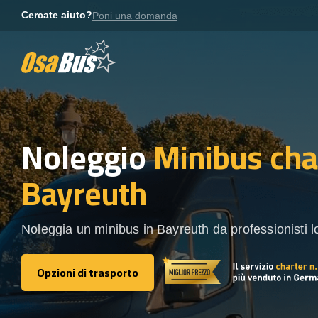
Skip
Cercate aiuto?
Poni una domanda
to
content
Noleggio
Minibus cha
Bayreuth
Noleggia un minibus in Bayreuth da professionisti lo
Opzioni di trasporto
Opzioni di trasporto