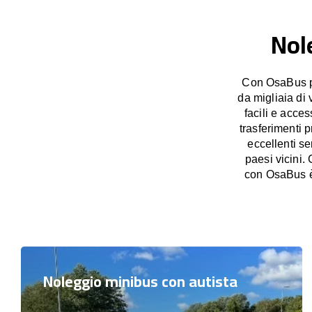
Nol
Con OsaBus po
da migliaia di 
facili e acces
trasferimenti p
eccellenti se
paesi vicini.
con OsaBus è 
Noleggio minibus con autista