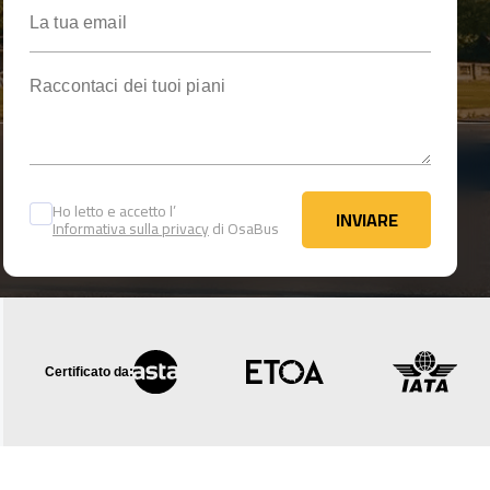
La tua email
Raccontaci dei tuoi piani
Ho letto e accetto l’
INVIARE
Informativa sulla privacy
di OsaBus
INVIARE
Certificato da: