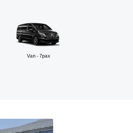
 - 7pax
SUV -