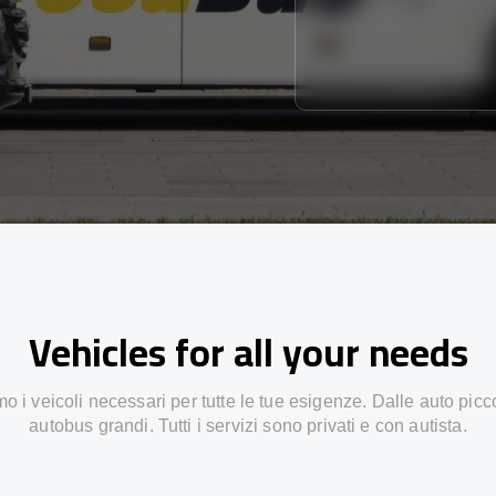
Vehicles for all your needs
 i veicoli necessari per tutte le tue esigenze. Dalle auto picc
autobus grandi. Tutti i servizi sono privati e con autista.