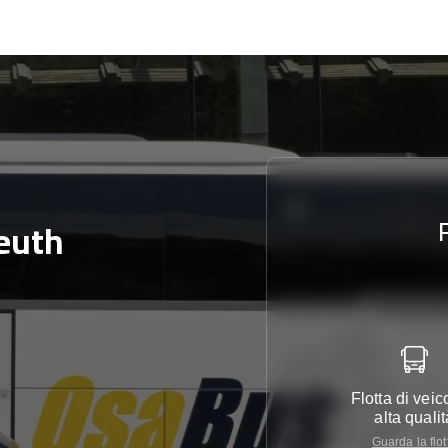
euth
Flotta di veico
alta qualit
Guarda la flot