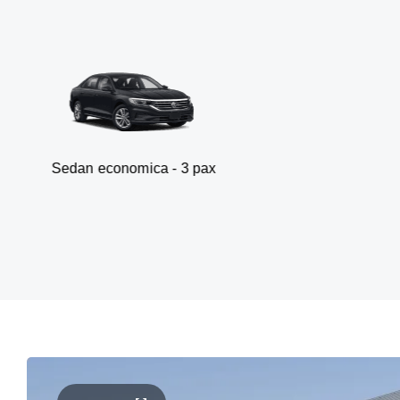
conomica - 3 pax
Van