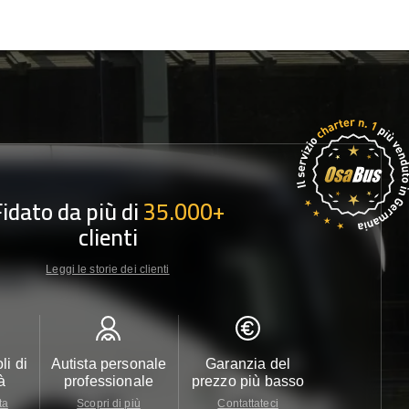
Fidato da più di
35.000+
clienti
Leggi le storie dei clienti
li di
Autista personale
Garanzia del
Assistenza c
à
professionale
prezzo più basso
24/7
ta
Scopri di più
Contattateci
Contattate