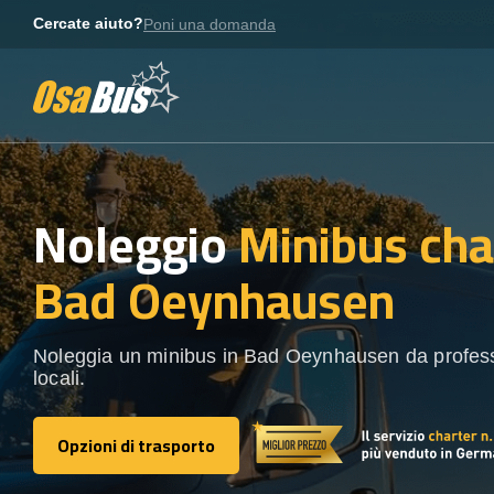
Skip
Cercate aiuto?
Poni una domanda
to
content
Noleggio
Minibus cha
Bad Oeynhausen
Noleggia un minibus in Bad Oeynhausen da profess
locali.
Opzioni di trasporto
Opzioni di trasporto