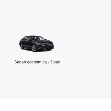
economica - 3 pax
Va