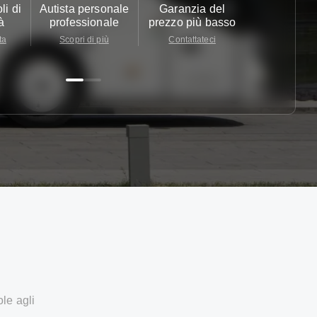
li di
Autista personale
Garanzia del
Assistenza c
à
professionale
prezzo più basso
24/7
ta
Scopri di più
Contattateci
Contattate
ole agli