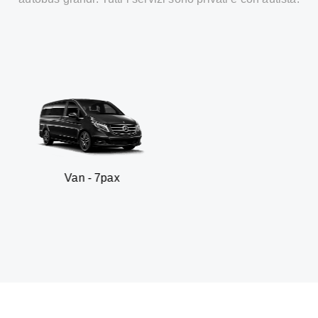
n - 7pax
SUV -