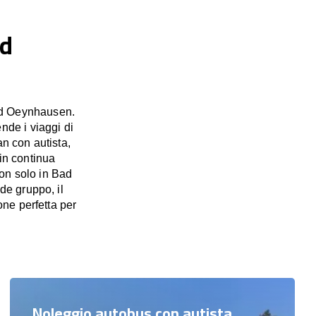
ad
Bad Oeynhausen.
nde i viaggi di
an con autista,
 in continua
non solo in Bad
de gruppo, il
ne perfetta per
Noleggio autobus con autista