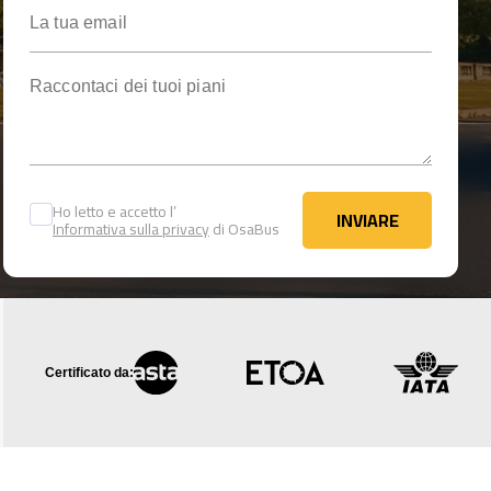
La tua email
Raccontaci dei tuoi piani
Ho letto e accetto l’
INVIARE
Informativa sulla privacy
di OsaBus
INVIARE
Certificato da: