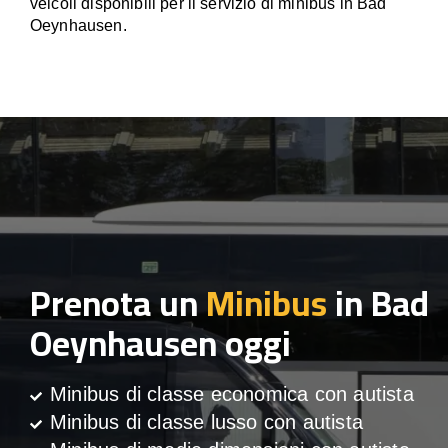
veicoli disponibili per il servizio di minibus in Bad
Oeynhausen.
Prenota un
Minibus
in Bad
Oeynhausen oggi
Minibus di classe economica con autista
Minibus di classe lusso con autista