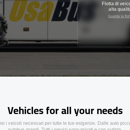
Flotta di veico
alta qualit
Guarda la flot
Vehicles for all your needs
 i veicoli necessari per tutte le tue esigenze. Dalle auto picc
autobus grandi. Tutti i servizi sono privati e con autista.