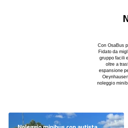
N
Con OsaBus pos
Fidato da migl
gruppo facili 
oltre a tra
espansione per
Oeynhausen, 
noleggio minib
Noleggio minibus con autista