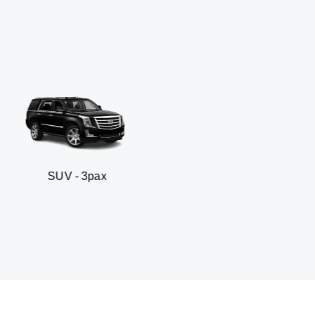
 3pax
Sedan busines