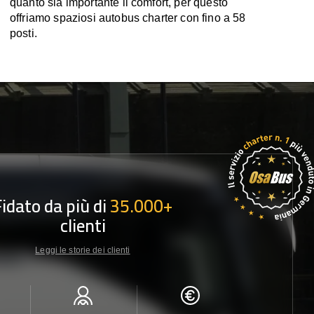
quanto sia importante il comfort, per questo
offriamo spaziosi autobus charter con fino a 58
posti.
Fidato da più di
35.000+
clienti
Leggi le storie dei clienti