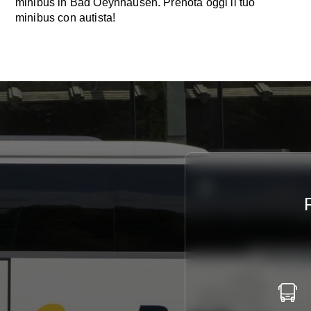
minibus in Bad Oeynhausen. Prenota oggi il tuo
minibus con autista!