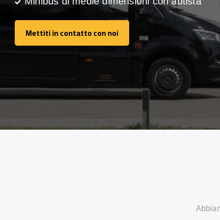
Minibus di medie dimensioni con autista
Mettiti in contatto con noi
Mettiti in contatto con noi
Abbiamo