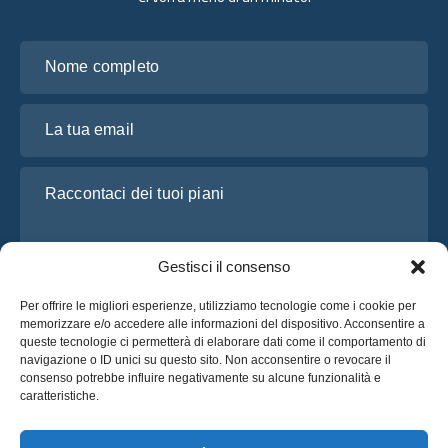
Nome completo
La tua email
Raccontaci dei tuoi piani
Gestisci il consenso
Per offrire le migliori esperienze, utilizziamo tecnologie come i cookie per
memorizzare e/o accedere alle informazioni del dispositivo. Acconsentire a
queste tecnologie ci permetterà di elaborare dati come il comportamento di
navigazione o ID unici su questo sito. Non acconsentire o revocare il
consenso potrebbe influire negativamente su alcune funzionalità e
Ho letto e accetto l’
Informativa sulla privacy
di OsaBus
caratteristiche.
Richiedi un preventivo
Richiedi un preventivo