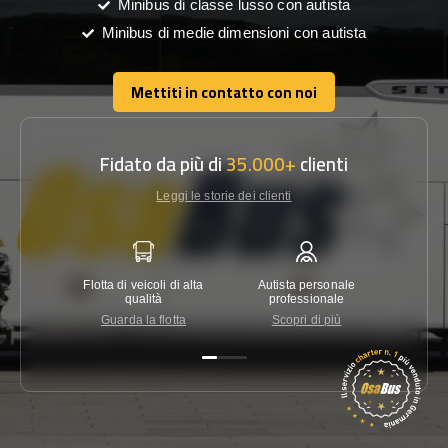
Minibus di classe lusso con autista
Minibus di medie dimensioni con autista
Mettiti in contatto con noi
Mettiti in contatto con noi
Fidato da più di
35.000+
clienti
Leggi le storie dei clienti
Flotta di veicoli di alta
Autista personale
Garanzi
qualità
professionale
Guarda la flotta
Scopri di più
Co