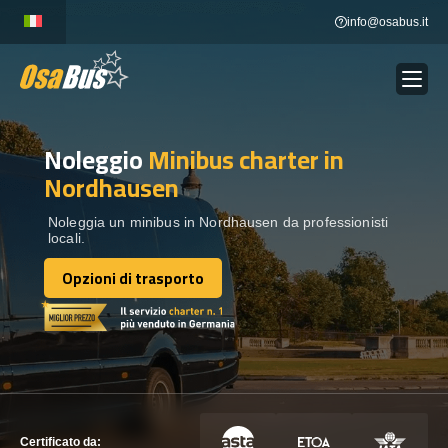
Skip
info@osabus.it
to
content
Noleggio
Minibus charter
in
Show dropdown
NOLEGGIO AUTOBUS
Nordhausen
Show dropdown
DESTINAZIONI
Noleggia un minibus in Nordhausen da professionisti
locali.
Opzioni di trasporto
FLOTTA
Opzioni di trasporto
METTITI IN CONTATTO
METTITI IN CONTATTO
Certificato da: