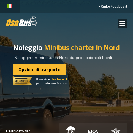
Skip
info@osabus.it
to
content
Noleggio
Minibus charter
in Nord
Show dropdown
NOLEGGIO AUTOBUS
Noleggia un minibus in Nord da professionisti locali.
Show dropdown
DESTINAZIONI
Opzioni di trasporto
Opzioni di trasporto
FLOTTA
METTITI IN CONTATTO
METTITI IN CONTATTO
Certificato da: