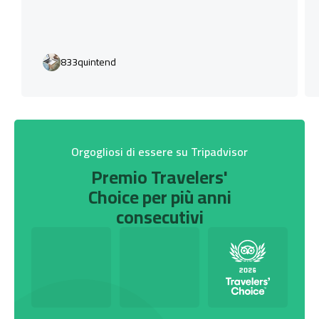
833quintend
Orgogliosi di essere su Tripadvisor
Premio Travelers'
Choice per più anni
consecutivi