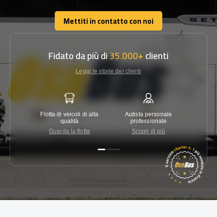
Mettiti in contatto con noi
Mettiti in contatto con noi
Fidato da più di
35.000+
clienti
Leggi le storie dei clienti
Flotta di veicoli di alta
Autista personale
Garanzi
qualità
professionale
Guarda la flotta
Scopri di più
Co