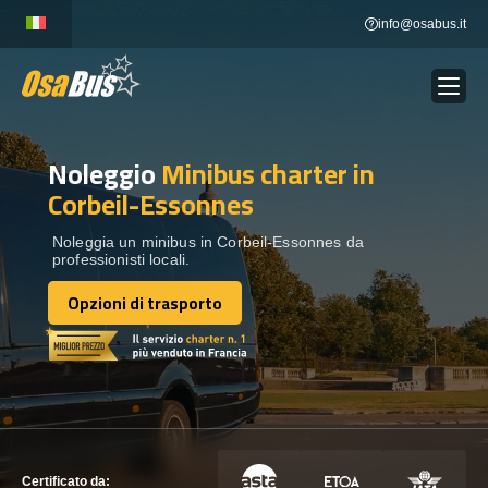
Skip
info@osabus.it
to
content
Noleggio
Minibus charter
in
Show dropdown
NOLEGGIO AUTOBUS
Corbeil-Essonnes
Show dropdown
DESTINAZIONI
Noleggia un minibus in Corbeil-Essonnes da
professionisti locali.
Opzioni di trasporto
FLOTTA
Opzioni di trasporto
METTITI IN CONTATTO
METTITI IN CONTATTO
Certificato da: