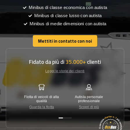
Minibus di classe economica con autista
Minibus di classe lusso con autista
Minibus di medie dimensioni con autista
Mettiti in contatto con noi
Mettiti in contatto con noi
Fidato da più di
35.000+
clienti
Leggi le storie dei clienti
Flotta di veicoli di alta
Autista personale
Garanzi
qualità
professionale
Guarda la flotta
Scopri di più
Co