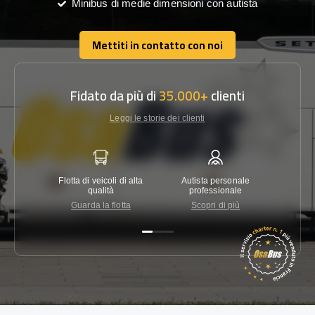
Minibus di medie dimensioni con autista
Mettiti in contatto con noi
Mettiti in contatto con noi
Fidato da più di
35.000+
clienti
Leggi le storie dei clienti
Flotta di veicoli di alta
Autista personale
Garanzi
qualità
professionale
Guarda la flotta
Scopri di più
Co