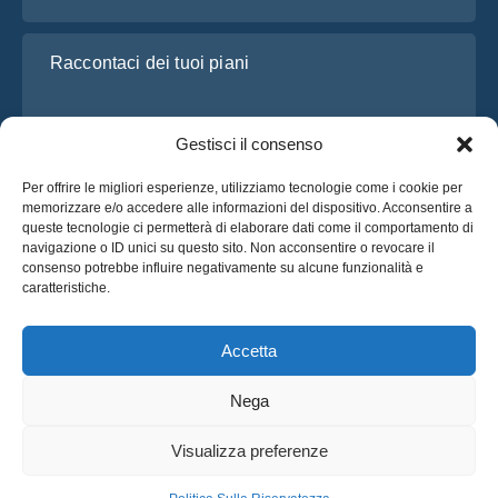
Raccontaci dei tuoi piani
Gestisci il consenso
Per offrire le migliori esperienze, utilizziamo tecnologie come i cookie per
memorizzare e/o accedere alle informazioni del dispositivo. Acconsentire a
queste tecnologie ci permetterà di elaborare dati come il comportamento di
navigazione o ID unici su questo sito. Non acconsentire o revocare il
consenso potrebbe influire negativamente su alcune funzionalità e
Ho letto e accetto l’
Informativa sulla privacy
di OsaBus
caratteristiche.
Richiedi un preventivo
Richiedi un preventivo
Accetta
Nega
Italiano
Visualizza preferenze
© 2025 OsaBus © Tutti i Diritti Riservati.
Politica Sulla Riservatezza
Termini & Condizioni
Notizie