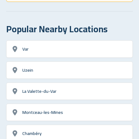
Popular Nearby Locations
Var
Uzein
La Valette-du-Var
Montceau-les-Mines
Chambéry