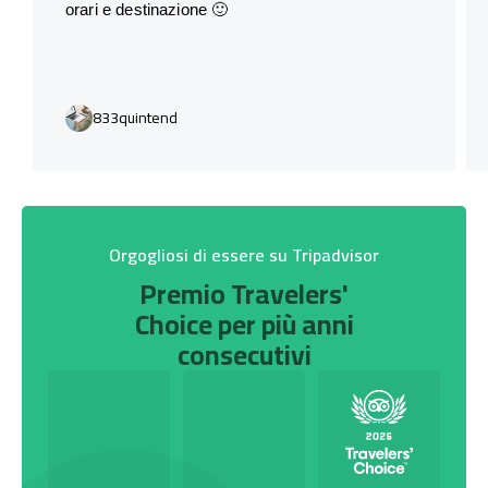
orari e destinazione 🙂
833quintend
Orgogliosi di essere su Tripadvisor
Premio Travelers'
Choice per più anni
consecutivi