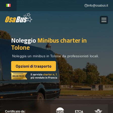
Skip
info@osabus.it
to
content
Noleggio
Minibus charter
in
Show dropdown
NOLEGGIO AUTOBUS
Tolone
Show dropdown
DESTINAZIONI
Noleggia un minibus in Tolone da professionisti locali.
Opzioni di trasporto
Opzioni di trasporto
FLOTTA
METTITI IN CONTATTO
METTITI IN CONTATTO
Certificato da: