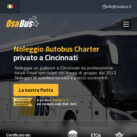
Skip
info@osabus.it
to
content
Noleggio Autobus Charter
Show dropdown
NOLEGGIO AUTOBUS
privato a Cincinnati
Show dropdown
DESTINAZIONI
Noleggia un pullman a Cincinnati da professionisti
locali. I tuoi specialisti nei viaggi di gruppo dal 2012.
Noleggio di autobus turistici a prezzi accessibili.
FLOTTA
La nostra flotta
La nostra flotta
METTITI IN CONTATTO
METTITI IN CONTATTO
Certificato da: