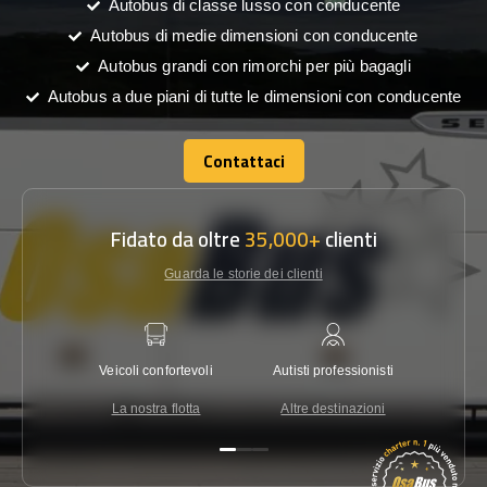
Autobus di classe lusso con conducente
Autobus di medie dimensioni con conducente
Autobus grandi con rimorchi per più bagagli
Autobus a due piani di tutte le dimensioni con conducente
Contattaci
Contattaci
Fidato da oltre
35,000+
clienti
Guarda le storie dei clienti
Veicoli confortevoli
Autisti professionisti
Garanzi
La nostra flotta
Altre destinazioni
Co