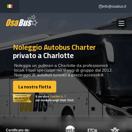
Skip
info@osabus.it
to
content
Noleggio Autobus Charter
Show dropdown
NOLEGGIO AUTOBUS
privato a Charlotte
Show dropdown
DESTINAZIONI
Noleggia un pullman a Charlotte da professionisti
locali. I tuoi specialisti nei viaggi di gruppo dal 2012.
Noleggio di autobus turistici a prezzi accessibili.
FLOTTA
La nostra flotta
La nostra flotta
METTITI IN CONTATTO
METTITI IN CONTATTO
Certificato da: