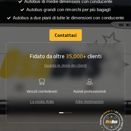
Autobus di medie dimensioni con conducente
Autobus grandi con rimorchi per più bagagli
Autobus a due piani di tutte le dimensioni con conducente
Contattaci
Contattaci
Fidato da oltre
35,000+
clienti
Guarda le storie dei clienti
Veicoli confortevoli
Autisti professionisti
Garanzi
La nostra flotta
Altre destinazioni
Co