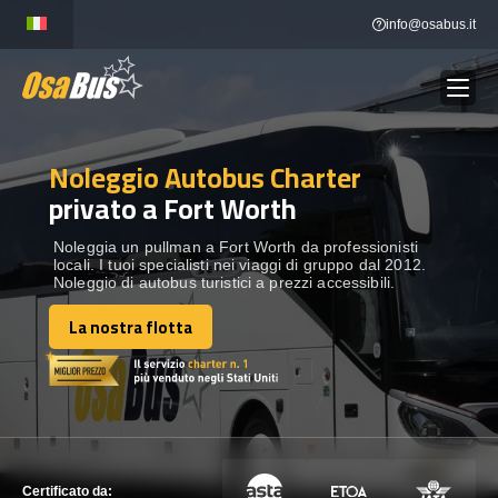
Skip
info@osabus.it
to
content
Noleggio Autobus Charter
Show dropdown
NOLEGGIO AUTOBUS
privato a Fort Worth
Show dropdown
DESTINAZIONI
Noleggia un pullman a Fort Worth da professionisti
locali. I tuoi specialisti nei viaggi di gruppo dal 2012.
Noleggio di autobus turistici a prezzi accessibili.
FLOTTA
La nostra flotta
La nostra flotta
METTITI IN CONTATTO
METTITI IN CONTATTO
Certificato da: