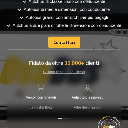
Autobus di classe lusso con conducente
Autobus di medie dimensioni con conducente
Autobus grandi con rimorchi per più bagagli
Autobus a due piani di tutte le dimensioni con conducente
Contattaci
Contattaci
Fidato da oltre
35,000+
clienti
Guarda le storie dei clienti
Veicoli confortevoli
Autisti professionisti
Garanzi
La nostra flotta
Altre destinazioni
Co