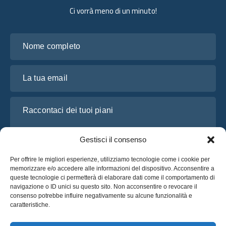
Ci vorrà meno di un minuto!
Nome completo
La tua email
Raccontaci dei tuoi piani
Gestisci il consenso
Per offrire le migliori esperienze, utilizziamo tecnologie come i cookie per
memorizzare e/o accedere alle informazioni del dispositivo. Acconsentire a
queste tecnologie ci permetterà di elaborare dati come il comportamento di
navigazione o ID unici su questo sito. Non acconsentire o revocare il
consenso potrebbe influire negativamente su alcune funzionalità e
caratteristiche.
Ho letto e accetto l’
Informativa sulla privacy
di OsaBus