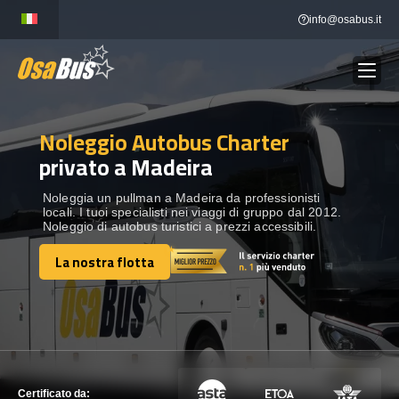
Skip
info@osabus.it
to
content
Noleggio Autobus Charter
Show dropdown
NOLEGGIO AUTOBUS
privato a Madeira
Show dropdown
DESTINAZIONI
Noleggia un pullman a Madeira da professionisti
locali. I tuoi specialisti nei viaggi di gruppo dal 2012.
Noleggio di autobus turistici a prezzi accessibili.
FLOTTA
La nostra flotta
La nostra flotta
METTITI IN CONTATTO
METTITI IN CONTATTO
Certificato da: