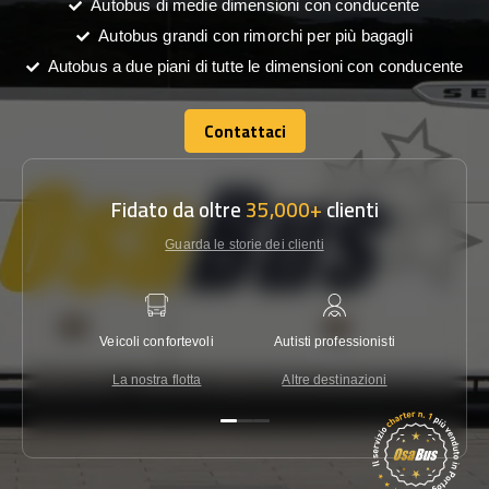
Autobus di medie dimensioni con conducente
Autobus grandi con rimorchi per più bagagli
Autobus a due piani di tutte le dimensioni con conducente
Contattaci
Contattaci
Fidato da oltre
35,000+
clienti
Guarda le storie dei clienti
Veicoli confortevoli
Autisti professionisti
Garanzi
La nostra flotta
Altre destinazioni
Co