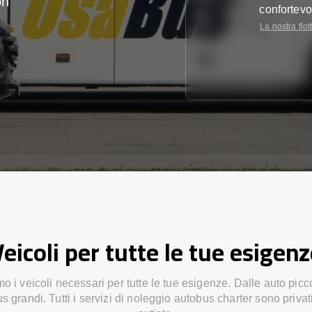
on
confortevo
La nostra flot
eicoli per tutte le tue esigen
 i veicoli necessari per tutte le tue esigenze. Dalle auto picc
s grandi. Tutti i servizi di noleggio autobus charter sono privat