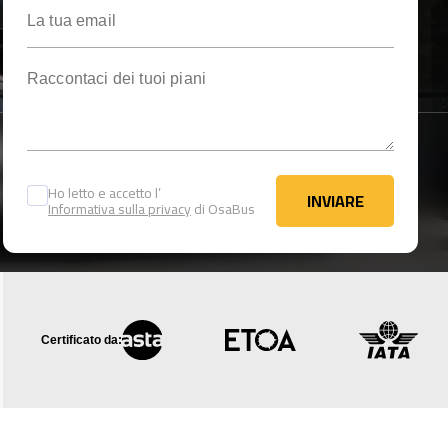
La tua email
Raccontaci dei tuoi piani
Ho letto e accetto l’
INVIARE
Informativa sulla privacy
di OsaBus
INVIARE
Certificato da: