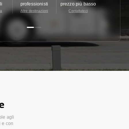
li
professionisti
prezzo più basso
24/7
ta
Altre destinazioni
Contattateci
Contattate
ze
ole agli
i e con