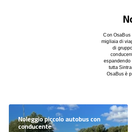
No
Con OsaBus po
migliaia di vi
di grupp
conducente
espandendo co
tutta Sintr
OsaBus è pr
Noleggio piccolo autobus con
conducente