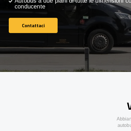
Autobus a due piani di tutte le dimensioni c
conducente
Contattaci
Contattaci
V
Abbiamo
autobu