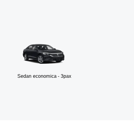
 economica - 3pax
Fur