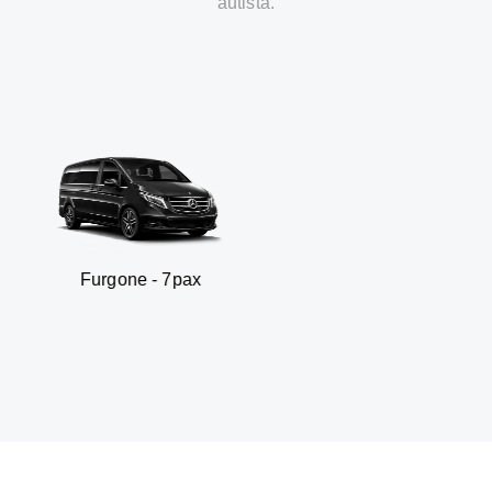
autista.
gone - 7pax
SUV 