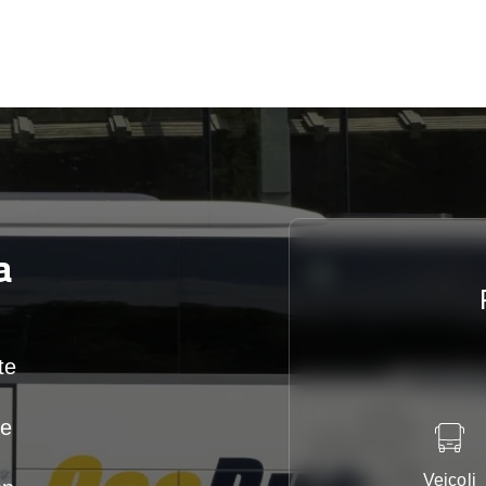
a
te
te
Veicoli