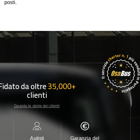
posti.
Fidato da oltre
35,000+
clienti
Guarda le storie dei clienti
Autisti
Garanzia del
Assistenza c