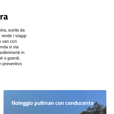
tra
tra, scelto da
 rende i viaggi
e van con
enda si sta
asferimenti in
li o grandi.
n preventivo
Noleggio pullman con conducente