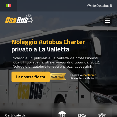
Skip
info@osabus.it
to
content
Noleggio Autobus Charter
Show dropdown
NOLEGGIO AUTOBUS
privato a La Valletta
Show dropdown
DESTINAZIONI
Noleggia un pullman a La Valletta da professionisti
locali. I tuoi specialisti nei viaggi di gruppo dal 2012.
Noleggio di autobus turistici a prezzi accessibili.
FLOTTA
La nostra flotta
La nostra flotta
METTITI IN CONTATTO
METTITI IN CONTATTO
Certificato da: