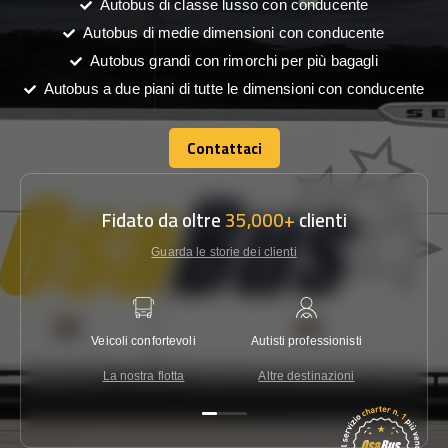
Autobus di classe lusso con conducente
Autobus di medie dimensioni con conducente
Autobus grandi con rimorchi per più bagagli
Autobus a due piani di tutte le dimensioni con conducente
Contattaci
Contattaci
Fidato da oltre
35,000+
clienti
Guarda le storie dei clienti
Veicoli confortevoli
Autisti professionisti
Garanzi
La nostra flotta
Altre destinazioni
Co